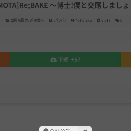
OMOTA]Re;BAKE ～博士!僕と交尾しましょ
血腥残酷类
,
近期发布
5个月前
*ST.oTaku
3,617
5
下载
+57
全站公告