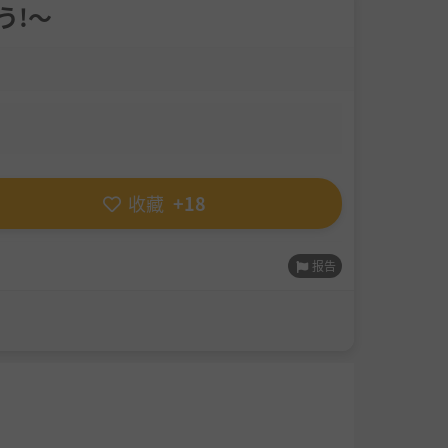
う!～
收藏
+18
报告