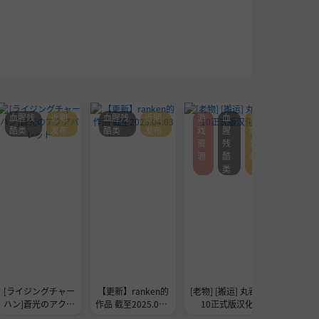
血腥残
近期
血腥残
近期
游
血
近
其
酷类
发布
酷类
发布
戏
腥
期
它
资
残
发
福
源
酷
布
利
类
[ライジングチャー
【更新】ranken的
[老物] [搬运] 丸吞1.
[魔法少
ハン]蒼光のアクア
作品 截至2025.04.0
10正式版汉化
教会]カ
バレット
3
イプ ～