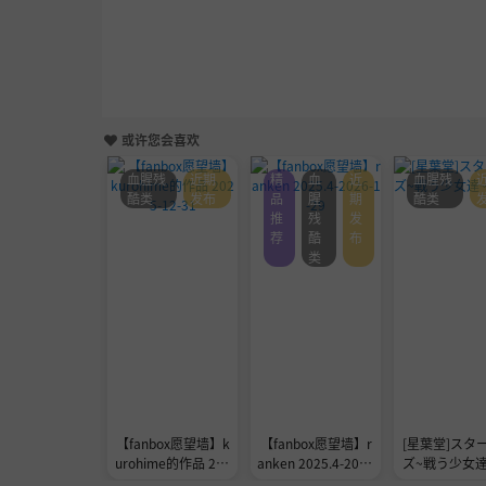
或许您会喜欢
血腥残
近期
精
血
近
血腥残
酷类
发布
品
腥
期
酷类
推
残
发
荐
酷
布
类
【fanbox愿望墙】k
【fanbox愿望墙】r
[星葉堂]スタ
urohime的作品 202
anken 2025.4-2026
ズ~戦う少女達
5-12-31
-1-29
(2)