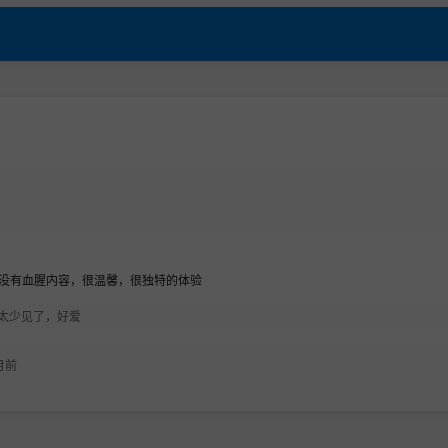
険者とろとろぬるぬ
る快楽アクメ堕ち地
獄～
没有血腥内容，很温馨，很独特的体验
太少见了，好爱
月前