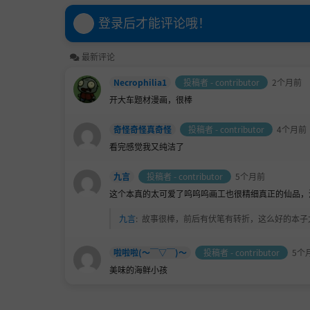
登录后才能评论哦！
最新评论
Necrophilia1
投稿者 - contributor
2个月前
开大车题材漫画，很棒
奇怪奇怪真奇怪
投稿者 - contributor
4个月前
看完感觉我又纯洁了
九言
投稿者 - contributor
5个月前
这个本真的太可爱了呜呜呜画工也很精细真正的仙品，
九言
:
故事很棒，前后有伏笔有转折，这么好的本子
啦啦啦(～￣▽￣)～
投稿者 - contributor
5个
美味的海鲜小孩