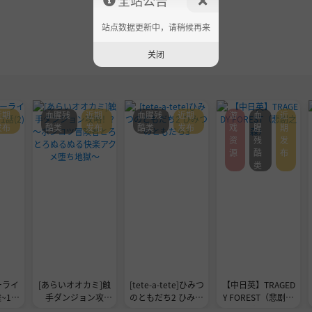
站点数据更新中，请稍候再来
关闭
近期
血腥残
近期
血腥残
近期
游
血
近
发布
酷类
发布
酷类
发布
戏
腥
期
资
残
发
源
酷
布
类
ーライ
[あらいオオカミ]触
[tete-a-tete]ひみつ
【中日英】TRAGED
~1話
手ダンジョン攻
のともだち2 ひみつ
Y FOREST（悲剧之
略！?～ポンコツ冒
のともだち3
森）