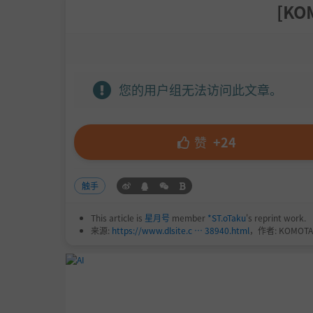
[K
您的用户组无法访问此文章。
赞
+24
触手
This article is
星月号
member
*ST.oTaku
's reprint work.
来源:
https://www.dlsite.c … 38940.html
，作者: KOMOTA