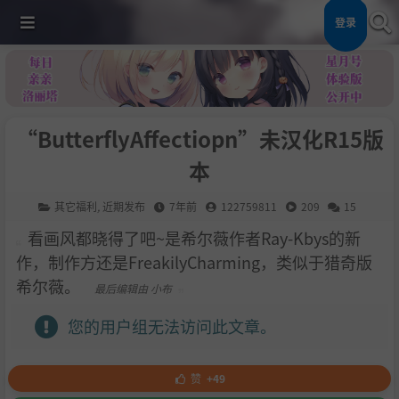
登录
“ButterflyAffectiopn”未汉化R15版
本
其它福利
,
近期发布
7年前
122759811
209
15
看画风都晓得了吧~是希尔薇作者Ray-Kbys的新
作，制作方还是FreakilyCharming，类似于猎奇版
希尔薇。
最后编辑由 小布
您的用户组无法访问此文章。
赞
+49