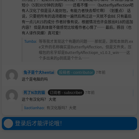
短小（5到30分钟的流程）……还看不懂……（butterflyaffection吧
有人汉化了但是没人能封包，有能力者快去帮忙啊）（划重点） 话
说，只要把所有的选项都按一遍然后再过这一天就不会BE 只有最后
有一点儿R15的成分 作者好像有说，根据情况也许会放出R18的追加
内容？ 但是具体做不做感觉比较看作者心情了…… 最后，扬羽（也
有人译作凤蝶）真可爱！
Tumba
:
等等我才发现这个有趣的问题……那就是，游戏本体的.ex
e文件的名称确实是ButterflyAffection，但是文件夹，压
缩包的名字却是ButterflyAffectiopn_v1.0.3_win……这
个多出来的p到底是个什么……
兔子是个大hentai
投稿者 - contributor
7年前
这个是电脑的吗
死了N次的猫
订阅者 - subscriber
7年前
这个有汉化吗？ 大佬
liaotianhao
:
有汉化版吗？大佬
登录后才能评论哦！