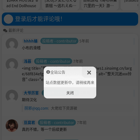
ad End Dollhouse
鉄槌 ～逃れえぬ快
穴里的一天》游戏C
楽拷問～
G, 顺便推广
登录后才能评论哦！
最新评论
hhhh蛹
投稿者 - contributor
5年前
小布的滑稽
浅暮
投稿者 - contributor
7年前
<img title="整天沉迷xxx铃音" src="https://ws1.sinaimg.cn/larg
全站公告
e/68f834efgy1fr5bmmyrgsj202s02sjrp.jpg" alt="整天沉迷xxx铃
音" class="emotion inn-emotion" />
站点数据更新中，请稍候再来
关闭
大爷厉害
投稿者 - contributor
7年前
期待汉化
拐邪@qq.com
:
大佬给下资源被
豆腐君
投稿者 - contributor
7年前
真的不错，等一个后续更新