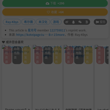
下载
+296
收藏
+64
报告
Ray-Kbys
希尔薇
未汉化
游戏
This article is
星月号
member
122759811
's reprint work.
来源:
https://koteipage.tu … B-r-15more
，作者: Ray-Kbys
或许您会喜欢
游
血腥
近
游
血腥
近
游
血腥
近
游
血
戏
残酷
期
戏
残酷
期
戏
残酷
期
戏
残
资
类
发
资
类
发
资
类
发
资
类
源
布
源
布
源
布
源
【DARK HOUSE】B
[SLG]少女に与える
自制游戏《哥布林巢
[studi