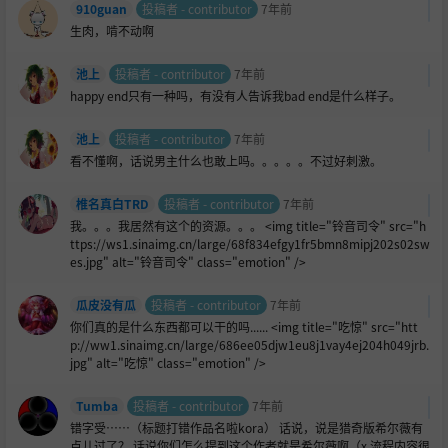
910guan
投稿者 - contributor
7年前
生肉，啃不动啊
池上
投稿者 - contributor
7年前
happy end只有一种吗，有没有人告诉我bad end是什么样子。
池上
投稿者 - contributor
7年前
看不懂啊，话说男主什么也敢上吗。。。。。不过好刺激。
椎名真白TRD
投稿者 - contributor
7年前
我。。。我居然有这个的资源。。。 <img title="铃音司令" src="h
ttps://ws1.sinaimg.cn/large/68f834efgy1fr5bmn8mipj202s02sw
es.jpg" alt="铃音司令" class="emotion" />
瓜皮没有瓜
投稿者 - contributor
7年前
你们真的是什么东西都可以干的吗...... <img title="吃惊" src="htt
p://ww1.sinaimg.cn/large/686ee05djw1eu8j1vay4ej204h049jrb.
jpg" alt="吃惊" class="emotion" />
Tumba
投稿者 - contributor
7年前
错字受……（标题打错作品名啦kora） 话说，说是猎奇版希尔薇有
点儿过了？ 话说你们怎么提到这个作者就是希尔薇啊（x 流程内容很