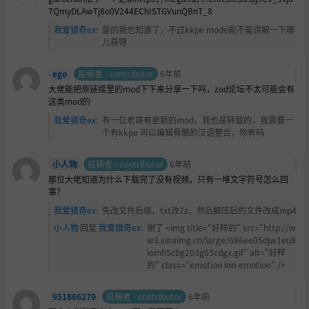
7QmyDLAwTj8o0V244EChISTGVunQBnT_8
我爱猎奇ex
:
是的我也知道了，不过kkpe mode能不能讲解一下哪
儿获得
ego
投稿者 - contributor
6年前
大佬能把原链接里的mod下下来分享一下吗，zod论坛不太可能会有
这类mod的
我爱猎奇ex
:
有一位老哥有更新的mod，我也是转载的，我需要一
个有kkpe 可以编辑骨骼的汉语整合，你有吗
小人物
投稿者 - contributor
6年前
那位大佬知道为什么下载完了没有视频，只有一堆文字符号怎么回
事？
我爱猎奇ex
:
先改文件后缀，txt改7z，然后解压后的文件改成mp4
小人物
回复
我爱猎奇ex
:
谢了 <img title="好样的" src="http://w
w3.sinaimg.cn/large/686ee05djw1eu8
iomh5cbg203g03cdgx.gif" alt="好样
的" class="emotion inn-emotion" />
951866279
投稿者 - contributor
6年前