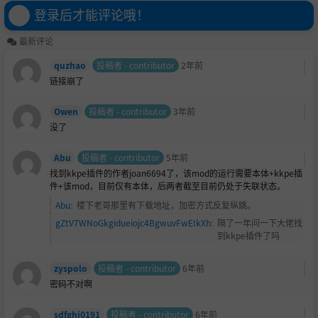
登录后才能评论哦！
最新评论
quzhao
投稿者 - contributor
2年前
链接崩了
Owen
投稿者 - contributor
3年前
没了
Abu
投稿者 - contributor
5年前
找到kkpe插件的作者joan6694了，该mod的运行需要本体+kkpe插
件+该mod，目前仅有本体，后两者截至目前仍处于失联状态。
Abu
:
楼下老哥那里有下载地址，加密方式反复纵跳。
gZtV7WNoGkgidueiojc4BgwuvFwEIkXh
:
隔了一年问一下大佬找
到kkpe插件了吗
zyspolo
投稿者 - contributor
6年前
密码不对啊
sdfghj0191
投稿者 - contributor
6年前