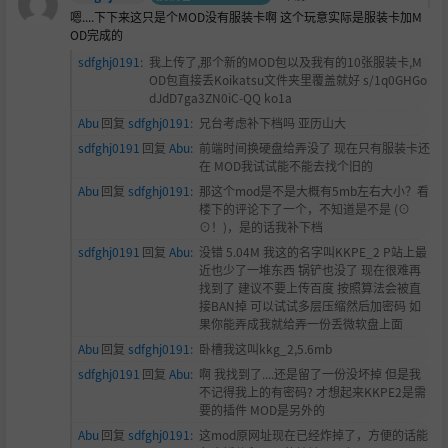
嗯....下下来这只是个MOD没有服装卡啊 这个玩意实际是服装卡加M
OD完成的
sdfghj0191
:
我上传了,那个新的MOD包以及我有的10张服装卡,M
OD包直接丢Koikatsu文件夹里覆盖就好 s/1q0GHGo
dJdD7ga3ZN0iC-QQ ko1a
Abu
回复
sdfghj0191
:
兄台考虑补下档吗
亚历山大
sdfghj0191
回复
Abu
:
前端时间换硬盘给弄没了 现在只有服装卡还
在 MOD我试试能不能去找个旧的
Abu
回复
sdfghj0191
:
那这个mod是不是大概有5mb左右大小？看
楼下的评论下了一个，不知道是不是 (⊙
⊙！)，是的话我补下档
sdfghj0191
回复
Abu
:
没错 5.04M 我这的名字叫KKPE_2 P站上最
近也少了一堆东西 锅铲也没了 现在很难再
找到了 建议不要上传百度 按照算法会被直
接BAN掉 可以试试多层压缩然后加密码 如
果你能弄成我就给弄一份丢微软盘上面
Abu
回复
sdfghj0191
:
卧槽我这叫kkg_2,5.6mb
sdfghj0191
回复
Abu
:
啊 我找到了....还是留了一份没坏掉 但是我
不记得我上的有密码? 才想起来KKPE2是需
要的插件 MOD是另外的
Abu
回复
sdfghj0191
:
这mod原网址现在已经炸掉了，方便的话能