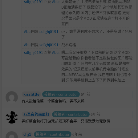
sdfghj0191
回复
Abu
:
大概是无了 上次电脑搞系统 脑抽把两块SS
D都给清数据了 屁都没了 这个地址其实也是
理论永久的 国内手还伸不到微软那边 更何
况里面只是个MOD 正常情况完全打不开的
东西
Abu
回复
sdfghj0191
:
ok，命里没有就不强求了，还是多谢了兄台
了
Abu
回复
sdfghj0191
:
战术滑稽
sdfghj0191
回复
Abu
:
嗯....我又仔细找了下以前的记录 这个MOD
可能是新的 你看看是不是服装包的图片都能
用就知道了 旧的有几个无效果 新版是都有
效果的 记录还是以前手机传电脑的时候发
的....MEGA网盘很神奇 我在电脑上翻也看不
到 只能用手机翻上去下了再传到电脑上
kisslittle
投稿者 - contributor
6年前
有人能给俺整一个整合包吗，弄不来鸭
万圣夜的南瓜灯
投稿者 - contributor
6年前
弄好整合包打开游戏却发现不会弄，只能默默地完剧情
chj1
投稿者 - contributor
6年前