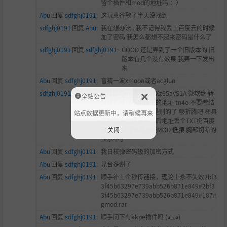
留个插件和mod的地址吗 ：）
Abu
回复
sdfghj0191
:
这玩意谷歌了半天没找到
sdfghj0191
回复
Abu
:
我在想办法...我不记得我丢上百度云的时候
加了密码 我怎么都想不起来密码是什么了
sdfghj0191
回复
sdfghj0191
:
GOOD 还是弄到了一个旧版本的 旧
版本有几个没有效果 我弄一下发出
来
Abu
回复
sdfghj0191
:
盲猜一波xmoon或者acglun
sdfghj0191
回复
Abu
:
/s/10LQm-Y5AIiV07Xz65ayS1A 微软盘 转
全站公告
换过的可以不用提子的地址 tn4o 不要看结
尾是.MP3 下下来就是别的了 够折腾吧
杯具
站点数据更新中，请稍候再来
传到墙外再转进来然后地址丢个TXT扔百度
关闭
云里面 只可惜是旧版MOD 低腰 胸部切断的
显示不了
Abu
回复
sdfghj0191
:
我日核弹密码级的加密方式
Abu
回复
sdfghj0191
:
兄台多谢了
Abu
回复
sdfghj0191
:
顺手补上个秒传链接，理论上永不失效2bf3
3f45b63297e739abb526b871e849#2bf3
3f45b63297e739abb526b871e849#187#
gmod.rar
Abu
回复
sdfghj0191
:
顺手问下有kkpe插件吗 (◕ܫ◕)