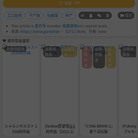
收藏
+77
报告
工口处刑
干尸体
玩脑袋
碎尸
This article is
星月号
member
我爱猎奇ex
's reprint work.
来源:
https://www.gurochan … 32711.html
，作者: none
或许您会喜欢
血腥残酷类
血腥残
近期发
游
血腥
近
血腥残
酷类
布
戏
残酷
期
酷类
资
类
发
源
布
シャルンホルスト 1
[fanbox愿望墙]jj.jj
『CYAN BRAIN 2』
[Pokony
936的作品
的作品（2022.3)
首个试玩版
プルちゃん