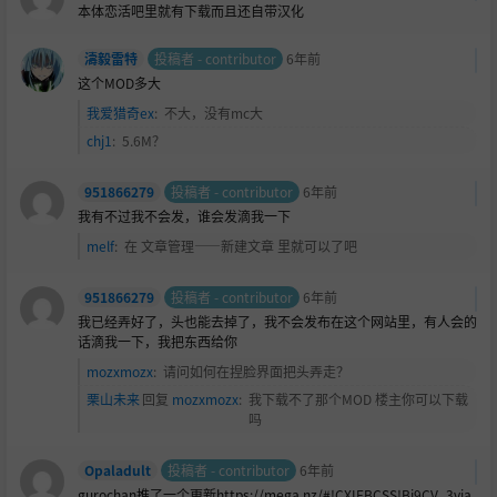
本体恋活吧里就有下载而且还自带汉化
濤毅雷特
投稿者 - contributor
6年前
这个MOD多大
我爱猎奇ex
:
不大，没有mc大
chj1
:
5.6M？
951866279
投稿者 - contributor
6年前
我有不过我不会发，谁会发滴我一下
melf
:
在 文章管理——新建文章 里就可以了吧
951866279
投稿者 - contributor
6年前
我已经弄好了，头也能去掉了，我不会发布在这个网站里，有人会的
话滴我一下，我把东西给你
mozxmozx
:
请问如何在捏
脸界面把头弄走？
栗山未来
回复
mozxmozx
:
我下载不了那个MOD 楼主你可以下载
吗
Opaladult
投稿者 - contributor
6年前
gurochan推了一个更新https://mega.nz/#!CXIEBCSS!Bj9CV_3vja