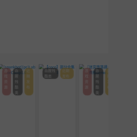
游
血
近
血腥残
近期
游
血
近
血腥残
戏
腥
期
酷类
发布
戏
腥
期
酷类
资
残
发
资
残
发
源
酷
布
源
酷
布
类
类