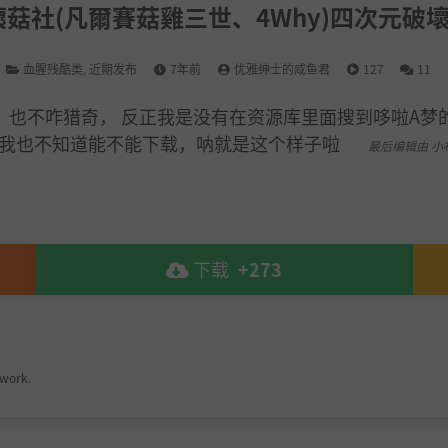
壞菇社(凡爾賽菇雞三世、4Why)四次元破
血腥残酷类
,
近期发布
7年前
优雅绅士的咸鱼君
127
11
，也不咋猎奇， 反正我是没有在资源库里面搜到哆啦A梦
逼我也不知道能不能下载，呐就是这个样子啦
最后编辑由 小
下载
+273
 work.