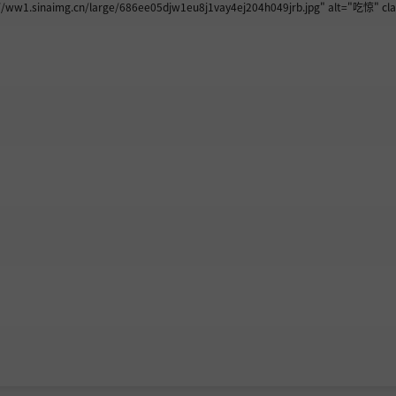
sinaimg.cn/large/686ee05djw1eu8j1vay4ej204h049jrb.jpg" alt="吃惊" clas