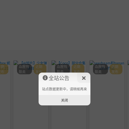
近期
血腥残
近期
血腥残
近期
血腥残
近期
发布
酷类
发布
酷类
发布
酷类
发布
全站公告
站点数据更新中，请稍候再来
关闭