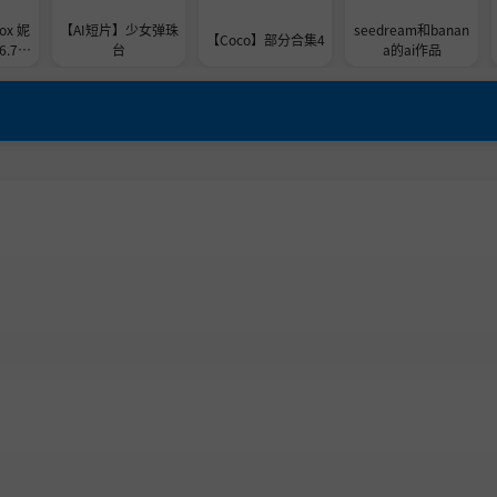
ox 妮
【AI短片】少女弹珠
seedream和banan
【Coco】部分合集4
.7.2
台
a的ai作品