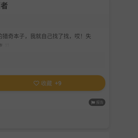
壞者
的猎奇本子，我就自己找了找，哎！失
布
收藏
+9
报告