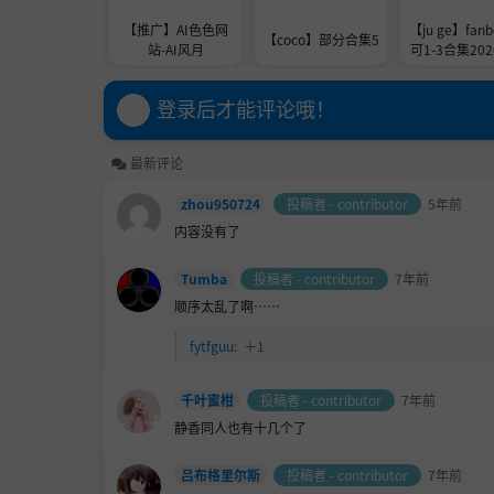
【推广】AI色色网
【ju ge】fanb
【coco】部分合集5
站-AI风月
可1-3合集2026
1
登录后才能评论哦！
最新评论
zhou950724
投稿者 - contributor
5年前
内容没有了
Tumba
投稿者 - contributor
7年前
顺序太乱了啊……
fytfguu
:
＋1
千叶蜜柑
投稿者 - contributor
7年前
静香同人也有十几个了
吕布格里尔斯
投稿者 - contributor
7年前