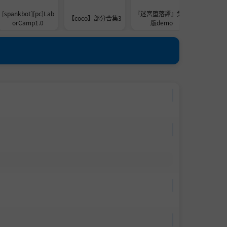
[spankbot][pc]Lab
『迷宮堕落譚』免费
[巴巴脱
【coco】部分合集3
orCamp1.0
版demo
的