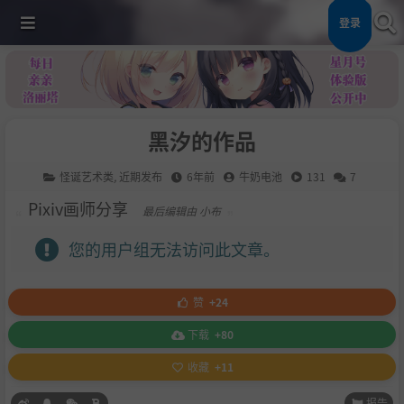
登录
黑汐的作品
怪诞艺术类
,
近期发布
6年前
牛奶电池
131
7
Pixiv画师分享
最后编辑由 小布
您的用户组无法访问此文章。
赞
+24
下载
+80
收藏
+11
报告