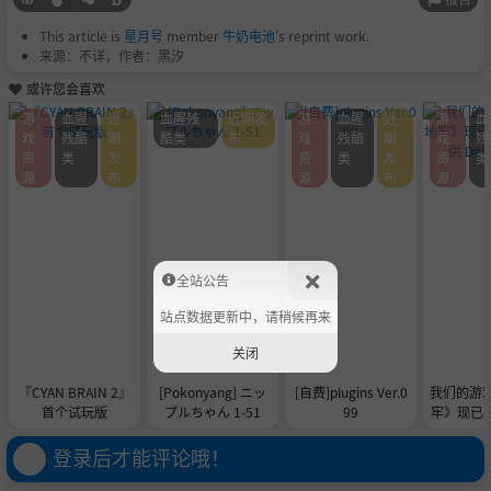
This article is
星月号
member
牛奶电池
's reprint work.
来源：不详，作者：黑汐
或许您会喜欢
游
血腥
近
血腥残
近期发
游
血腥
近
游
血
戏
残酷
期
酷类
布
戏
残酷
期
戏
残
资
类
发
资
类
发
资
类
源
布
源
布
源
全站公告
站点数据更新中，请稍候再来
关闭
『CYAN BRAIN 2』
[Pokonyang] ニッ
[自费]plugins Ver.0
我们的游
首个试玩版
プルちゃん 1-51
99
牢》现已在 
供 De
登录后才能评论哦！