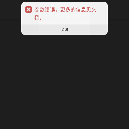
全站公告
参数错误，更多的信息见文
档。
站点数据更新中，请稍候再来
关闭
关闭
版权所有 ©
星月号
2024 ⁄ 主题
INN AO