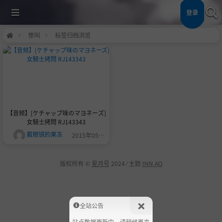
登录
惨叫
标签归档浏览
【音频】[ケチャップ味のマヨネーズ]
女騎士拷問 RJ143343
戴眼镜的果冻
2015年05月17日
版权所有 ©
星月号
2024 ⁄ 主题
INN AO
全站公告
站点数据更新中，请稍候再来