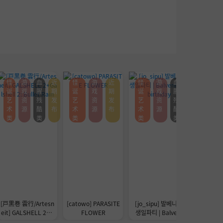
怪
游
血
近
怪
游
近
怪
游
血
怪诞艺
诞
戏
腥
期
诞
戏
期
诞
戏
腥
术类
艺
资
残
发
艺
资
发
艺
资
残
术
源
酷
布
术
源
布
术
源
酷
类
类
类
类
类
[戸黒巻 雲行/Artesn
[catowo] PARASITE
[jo_sipu] 발베니의
朽tec
eit] GALSHELL 2+G
FLOWER
생일파티 | Balveni
alshell 2: Bullet Rai
e‘s birthday