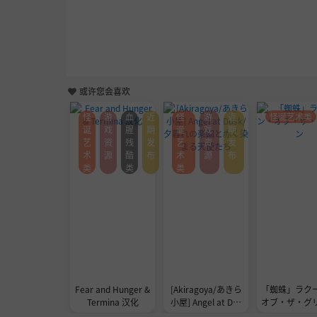
或许您会喜欢
怪
游
血
近
怪
游
近
怪诞艺术类
诞
戏
腥
期
诞
戏
期
艺
资
残
发
艺
资
发
术
源
酷
布
术
源
布
类
类
类
Fear and Hunger &
[Akiragoya/あきら
「蜘蛛」ラク
Termina 汉化
小屋] Angel at Dus
オブ・ザ・グ
k/夕暮れの楽園と赤