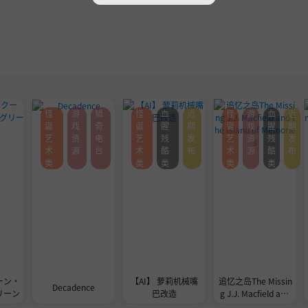
怪
游
猎
怪
血
近
怪
游
血
近
诞
戏
奇
诞
腥
期
诞
戏
腥
期
艺
资
电
艺
残
发
艺
资
残
发
术
源
台
术
酷
布
术
源
酷
布
类
类
类
类
类
ーン・
【AI】 萝莉机械嘴
追忆之岛The Missin
Decadence
リーン
巴改造
g J.J. Macfield and
the Island of Memo