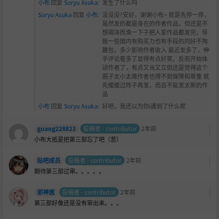
小布
回复
Soryu Asuka
:
发生了什么吗
Soryu Asuka
回复
小布
:
没没没?安好，谢谢小布~ 就是先停一停，
虽然发的都是身在的作者作品，但还是不
想竭泽而渔一下子把人家作品都发完，导
致一些国内有购买力也有手段的同好不掏
腰包，多少影响作者收入 最近发多了，伸
手评论看多了显得有点好笑，反而开始体
谅作者了，有点又当又立但还是觉得这个
圈子太小太难作者也得不到保障和尊重 就
先缓缓过阵子再发，而且不能发太新的作
品
小布
回复
Soryu Asuka
:
好吧，我还以为你i遇到了什么呢
guang228823
投稿者 - contributor
2年前
小布大抵是把第三部忘了吧（悲）
贴吧成员
投稿者 - contributor
2年前
期待第三部过审。。。。。
邪神酱
投稿者 - contributor
2年前
第三部好像还是没有审出来。。。