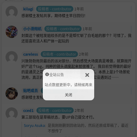
kilagi
投稿者 - contributor
1年前
感谢楼主发帖共享，期待楼主早日回归！
小小滑翔机
投稿者 - contributor
1年前
封面这个被短发姐绞杀的是不是帮忙斩了白毛姐的那个？可惜了，我
还挺喜欢活人和尸体一起玩的
careless
投稿者 - contributor
2年前
兴致勃勃拖到最后的派对部分，然后感觉大场面真是难做，就算抛开
奸尸这个tag，纯粹的镜头调度起来就很难了。 我目前觉得做的最好
的是通灵之花最后的场面，但那个也是取了巧，本质上是3个场景轮
全站公告
流用，真正的一个房间里的大型party场面确实没遇到过……
站点数据更新中，请稍候再来
贴吧成员
投稿者 - contributor
2年前
关闭
感谢楼主发帖共享，期待楼主早日回归！
cced1
投稿者 - contributor
2年前
第三部现在是草稿状态，要UP自己提交才行。
Soryu Asuka
:
是我刚刚删到回收站的，然后还原成草稿了，最近
不想传了