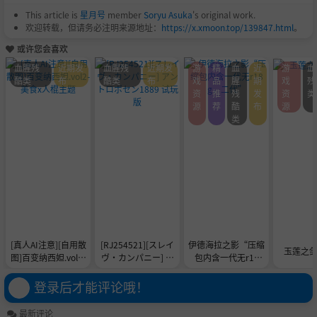
This article is
星月号
member
Soryu Asuka
's original work.
欢迎转载，但请务必注明来源地址：
https://x.xmoon.top/139847.html
。
或许您会喜欢
血腥残
近期发
血腥残
近期发
游
精
血
近
游
血
酷类
布
酷类
布
戏
品
腥
期
戏
残
资
推
残
发
资
类
源
荐
酷
布
源
类
[真人AI注意][自用散
[RJ254521][スレイ
伊德海拉之影“压缩
玉莲之剑2
图]百变纳西妲.vol2-
ヴ・カンパニー] ア
包内含一代无r18
美食x人棍主题
ントロポセン1889
g，二代”
试玩版
登录后才能评论哦！
最新评论