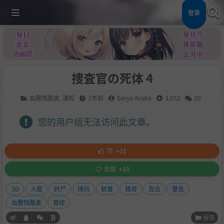
登录
捜査官の死体 4
血腥残酷类
,
通知
2年前
Soryu Asuka
3,652
20
您的用户组无法访问此文章。
赞
+31
收藏
+10
3D
人棍
奸尸
拷问
斩首
猎奇
百合
窒息
血腥残酷类
首绞
报告