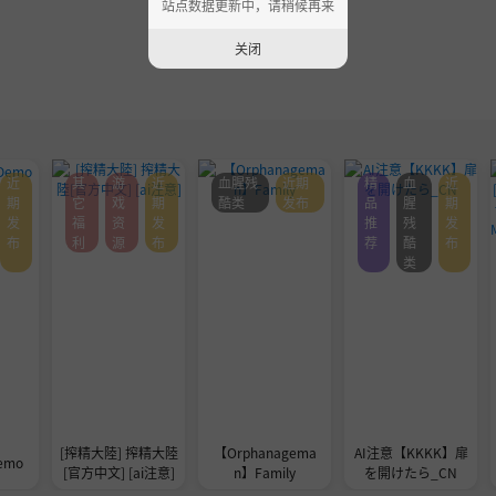
站点数据更新中，请稍候再来
关闭
近
其
游
近
血腥残
近期
精
血
近
期
它
戏
期
酷类
发布
品
腥
期
发
福
资
发
推
残
发
布
利
源
布
荐
酷
布
类
[搾精大陸] 搾精大陸
【Orphanagema
AI注意【KKKK】扉
emo
[官方中文] [ai注意]
n】Family
を開けたら_CN