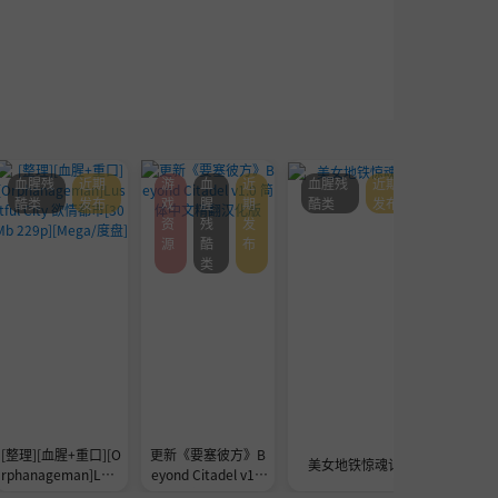
血腥残
近期
游
血
近
血腥残
近期
游
酷类
发布
戏
腥
期
酷类
发布
戏
资
残
发
资
源
酷
布
源
类
[整理][血腥+重口][O
更新《要塞彼方》B
[ACT]Nyc
美女地铁惊魂记
rphanageman]Lust
eyond Citadel v1.0
V
ful City 欲情都市[30
简体中文精翻汉化版