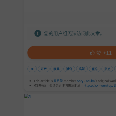
您的用户组无法访问此文章。
赞
+11
3D
奸尸
欧美
猎奇
病娇
窒息
腹虐
This article is
星月号
member
Soryu Asuka
's original wor
欢迎转载，但请务必注明来源地址：
https://x.xmoon.top/