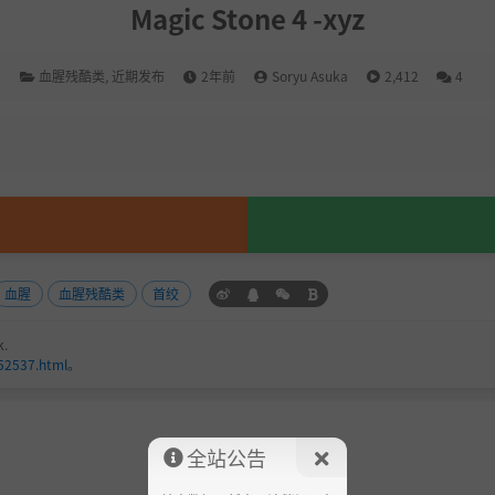
Magic Stone 4 -xyz
血腥残酷类
,
近期发布
2年前
Soryu Asuka
2,412
4
血腥
血腥残酷类
首绞
k.
152537.html
。
全站公告