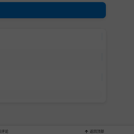
Mb 229p][Mega/度
盘]
表评论
返回顶部