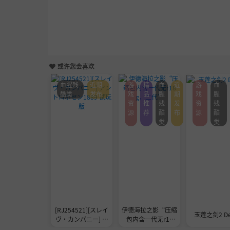
或许您会喜欢
血腥残
近期
游
精
血
近
游
血
酷类
发布
戏
品
腥
期
戏
腥
资
推
残
发
资
残
源
荐
酷
布
源
酷
类
类
[RJ254521][スレイ
伊德海拉之影“压缩
玉莲之剑2 D
ヴ・カンパニー] ア
包内含一代无r18
ントロポセン1889
g，二代”