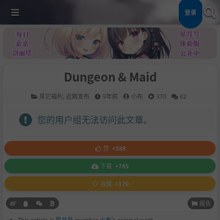
登录
Dungeon & Maid
其它福利
,
近期发布
9年前
小布
370
62
您的用户组无法访问此文章。
赞
+588
下载
+745
收藏
+170
报告
This article is
星月号
member
小布
's original work.