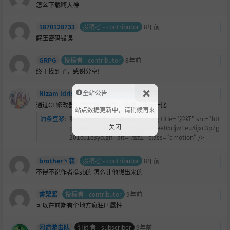
怎么下载啊大神
1870128733
投稿者 - contributor
8年前
解压密码错误
GRPG
投稿者 - contributor
8年前
终于找到了，感谢分享!
全站公告
Nizam ldris
投稿者 - contributor
8年前
通过CE修改器的帮助强行通关，卧槽，难得一比
站点数据更新中，请稍候再来
油条豆浆
:
努力了一个晚上可算通关了 <img title="
脸红" src="htt
关闭
p://ww2.sinaimg.cn/large/686ee05djw1eu8ijxc3p7g
201c01c3yd.gif" alt="脸红" class="emotion" />
brother丶毅
投稿者 - contributor
8年前
不得不说作者挺sb的 怎么让他想出来的
書架酱
投稿者 - contributor
9年前
可以在前期有个地方疯狂刷属性
河道游击队
订阅者 - subscriber
9年前