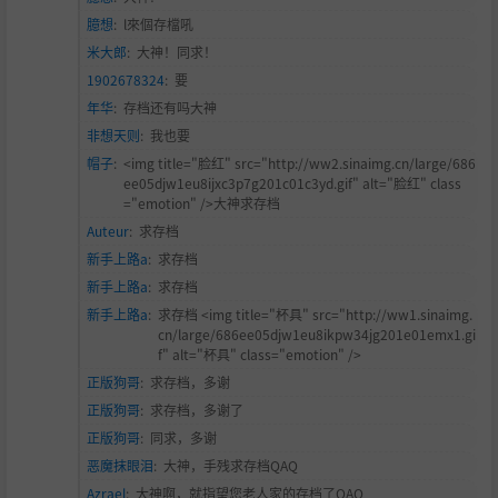
臆想
:
l來個存檔吼
米大郎
:
大神！同求！
1902678324
:
要
年华
:
存档还有吗大神
非想天则
:
我也要
帽子
:
<img title="
脸红" src="http://ww2.sinaimg.cn/large/686
ee05djw1eu8ijxc3p7g201c01c3yd.gif" alt="脸红" class
="emotion" />大神求存档
Auteur
:
求存档
新手上路a
:
求存档
新手上路a
:
求存档
新手上路a
:
求存档 <img title="杯具" src="http://ww1.sinaimg.
cn/large/686ee05djw1eu8ikpw34jg201e01emx1.gi
f" alt="杯具" class="emotion" />
正版狗哥
:
求存档，多谢
正版狗哥
:
求存档，多谢了
正版狗哥
:
同求，多谢
恶魔抹眼泪
:
大神，手残求存档QAQ
Azrael
:
大神啊，就指望您老人家的存档了QAQ