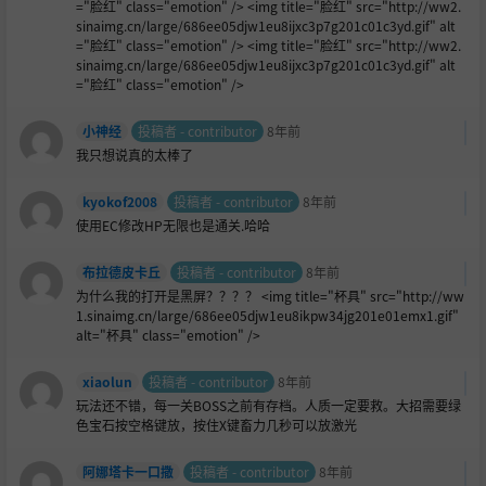
="脸红" class="emotion" /> <img title="脸红" src="http://ww2.
sinaimg.cn/large/686ee05djw1eu8ijxc3p7g201c01c3yd.gif" alt
="脸红" class="emotion" /> <img title="脸红" src="http://ww2.
sinaimg.cn/large/686ee05djw1eu8ijxc3p7g201c01c3yd.gif" alt
="脸红" class="emotion" />
小神经
投稿者 - contributor
8年前
我只想说真的太棒了
kyokof2008
投稿者 - contributor
8年前
使用EC修改HP无限也是通关.哈哈
布拉德皮卡丘
投稿者 - contributor
8年前
为什么我的打开是黑屏？？？？ <img title="杯具" src="http://ww
1.sinaimg.cn/large/686ee05djw1eu8ikpw34jg201e01emx1.gif"
alt="杯具" class="emotion" />
xiaolun
投稿者 - contributor
8年前
玩法还不错，每一关BOSS之前有存档。人质一定要救。大招需要绿
色宝石按空格键放，按住X键畜力几秒可以放激光
阿娜塔卡一口撒
投稿者 - contributor
8年前