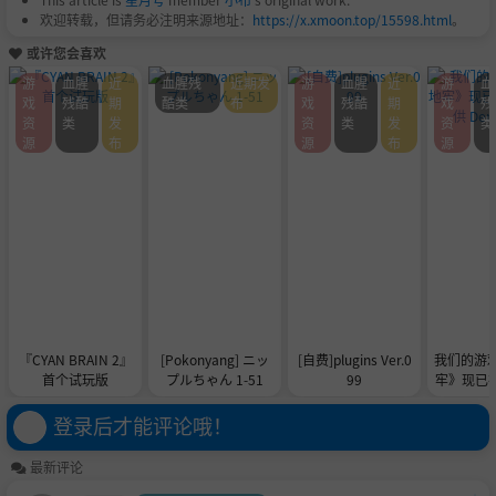
欢迎转载，但请务必注明来源地址：
https://x.xmoon.top/15598.html
。
或许您会喜欢
游
血腥
近
血腥残
近期发
游
血腥
近
游
血
戏
残酷
期
酷类
布
戏
残酷
期
戏
残
资
类
发
资
类
发
资
类
源
布
源
布
源
『CYAN BRAIN 2』
[Pokonyang] ニッ
[自费]plugins Ver.0
我们的游
首个试玩版
プルちゃん 1-51
99
牢》现已在 
供 De
登录后才能评论哦！
最新评论