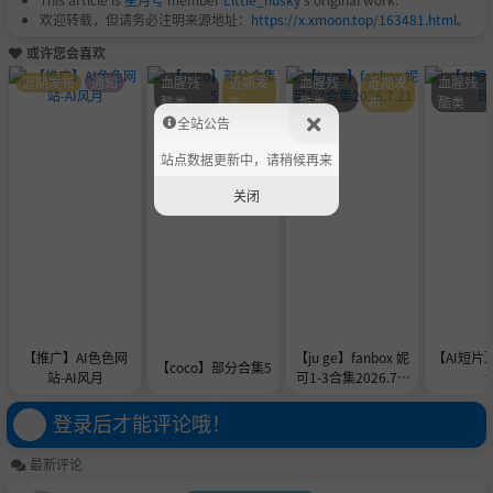
欢迎转载，但请务必注明来源地址：
https://x.xmoon.top/163481.html
。
或许您会喜欢
近期发布
通知
血腥残
近期发
血腥残
近期发
血腥残
酷类
布
酷类
布
酷类
全站公告
站点数据更新中，请稍候再来
关闭
【推广】AI色色网
【ju ge】fanbox 妮
【AI短片
【coco】部分合集5
站-AI风月
可1-3合集2026.7.2
1
登录后才能评论哦！
最新评论