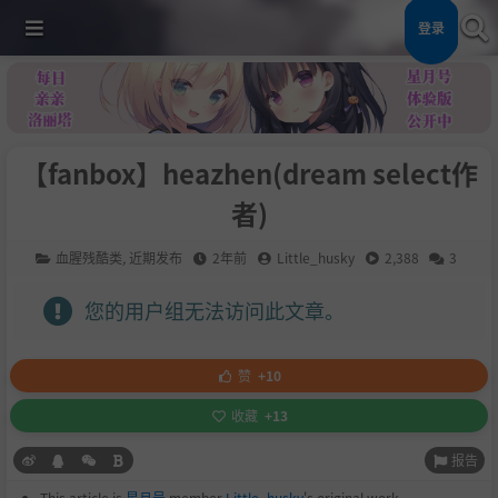
登录
【fanbox】heazhen(dream select作
者)
血腥残酷类
,
近期发布
2年前
Little_husky
2,388
3
您的用户组无法访问此文章。
赞
+10
收藏
+13
报告
This article is
星月号
member
Little_husky
's original work.