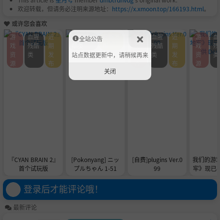
欢迎转载，但请务必注明来源地址：
https://x.xmoon.top/166193.html
。
或许您会喜欢
游
血腥
近
血腥残
近期发
游
血腥
近
游
血
全站公告
戏
残酷
期
酷类
布
戏
残酷
期
戏
残
资
类
发
资
类
发
资
类
站点数据更新中，请稍候再来
源
布
源
布
源
关闭
『CYAN BRAIN 2』
[Pokonyang] ニッ
[自费]plugins Ver.0
我们的游
首个试玩版
プルちゃん 1-51
99
牢》现已在 
供 De
登录后才能评论哦！
最新评论