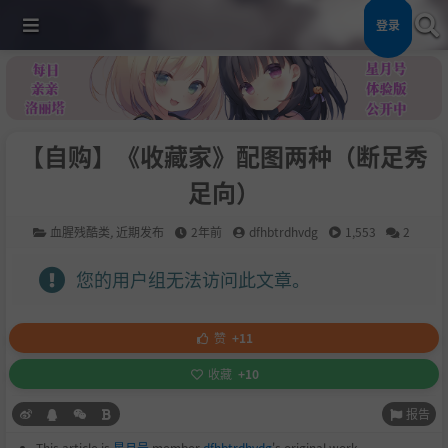
登录
【自购】《收藏家》配图两种（断足秀
足向）
血腥残酷类
,
近期发布
2年前
dfhbtrdhvdg
1,553
2
您的用户组无法访问此文章。
赞
+11
收藏
+10
报告
This article is
星月号
member
dfhbtrdhvdg
's original work.