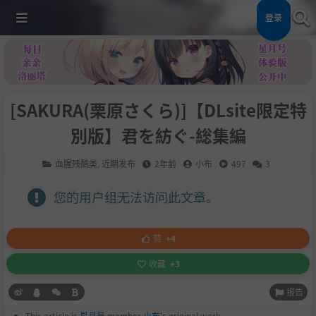
登录
[SAKURA(栗原さくら)]【DLsite限定特
別版】君を紡ぐ-総集編
血腥残酷类
,
近期发布
2年前
小布
497
3
您的用户组无法访问此文章。
赞
+4
收藏
+3
报告
This article is
星月号
member
小布
's original work.