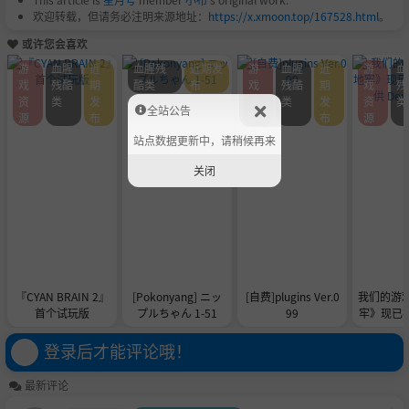
欢迎转载，但请务必注明来源地址：
https://x.xmoon.top/167528.html
。
或许您会喜欢
游
血腥
近
血腥残
近期发
游
血腥
近
游
血
戏
残酷
期
酷类
布
戏
残酷
期
戏
残
资
类
发
资
类
发
资
类
全站公告
源
布
源
布
源
站点数据更新中，请稍候再来
关闭
『CYAN BRAIN 2』
[Pokonyang] ニッ
[自费]plugins Ver.0
我们的游
首个试玩版
プルちゃん 1-51
99
牢》现已在 
供 De
登录后才能评论哦！
最新评论