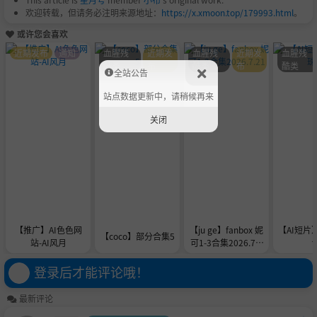
欢迎转载，但请务必注明来源地址：
https://x.xmoon.top/179993.html
。
或许您会喜欢
近期发布
通知
血腥残
近期发
血腥残
近期发
血腥残
酷类
布
酷类
布
酷类
全站公告
站点数据更新中，请稍候再来
关闭
【推广】AI色色网
【ju ge】fanbox 妮
【AI短片
【coco】部分合集5
站-AI风月
可1-3合集2026.7.2
1
登录后才能评论哦！
最新评论