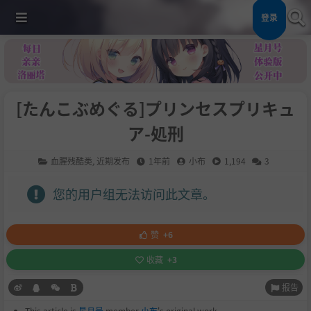
登录
[たんこぶめぐる]プリンセスプリキュ
ア-処刑
血腥残酷类
,
近期发布
1年前
小布
1,194
3
您的用户组无法访问此文章。
赞
+6
收藏
+3
报告
This article is
星月号
member
小布
's original work.