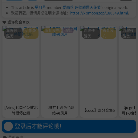
This article is
星月号
member
爱丽丝-玛德威震天菠萝
's original work.
欢迎转载，但请务必注明来源地址：
https://x.xmoon.top/180349.html
。
或许您会喜欢
血腥残
近期发
近期发布
通知
血腥残
近期发
血腥残
酷类
布
酷类
布
酷类
[Aries]ヒロイン敗北
【推广】AI色色网
【ju ge】
【coco】部分合集5
‐時間停止編‐
站-AI风月
可1-3合集2
登录后才能评论哦！
最新评论