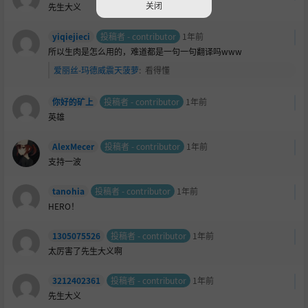
关闭
先生大义
yiqiejieci
投稿者 - contributor
1年前
所以生肉是怎么用的，难道都是一句一句翻译吗www
爱丽丝-玛德威震天菠萝
:
看得懂
你好的矿上
投稿者 - contributor
1年前
英雄
AlexMecer
投稿者 - contributor
1年前
支持一波
tanohia
投稿者 - contributor
1年前
HERO！
1305075526
投稿者 - contributor
1年前
太厉害了先生大义啊
3212402361
投稿者 - contributor
1年前
先生大义