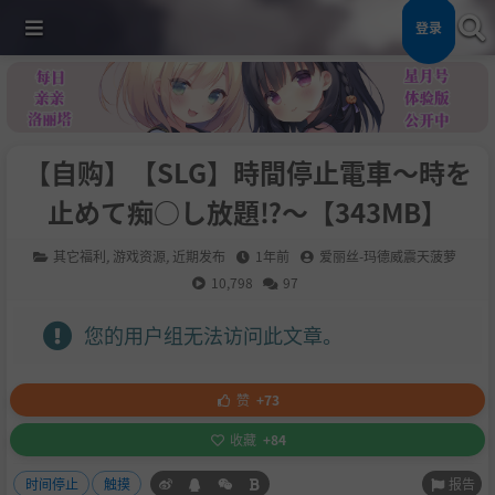
登录
【自购】【SLG】時間停止電車～時を
止めて痴○し放題⁉～【343MB】
其它福利
,
游戏资源
,
近期发布
1年前
爱丽丝-玛德威震天菠萝
10,798
97
您的用户组无法访问此文章。
赞
+73
收藏
+84
报告
时间停止
触摸