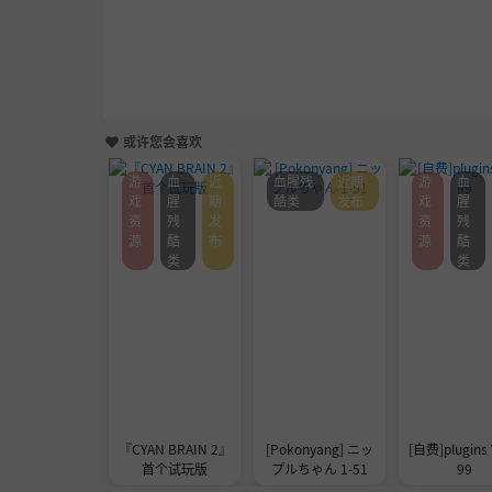
或许您会喜欢
游
血
近
血腥残
近期
游
血
戏
腥
期
酷类
发布
戏
腥
资
残
发
资
残
源
酷
布
源
酷
类
类
『CYAN BRAIN 2』
[Pokonyang] ニッ
[自费]plugins 
首个试玩版
プルちゃん 1-51
99