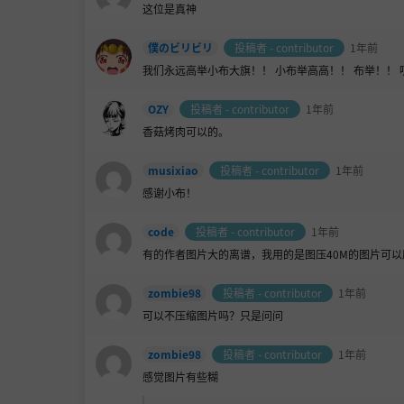
这位是真神
僕のビリビリ
投稿者 - contributor
1年前
我们永远高举小布大旗！！ 小布举高高！！ 布举！！ 
OZY
投稿者 - contributor
1年前
香菇烤肉可以的。
musixiao
投稿者 - contributor
1年前
感谢小布！
code
投稿者 - contributor
1年前
有的作者图片大的离谱，我用的是图压40M的图片可以
zombie98
投稿者 - contributor
1年前
可以不压缩图片吗？只是问问
zombie98
投稿者 - contributor
1年前
感觉图片有些糊