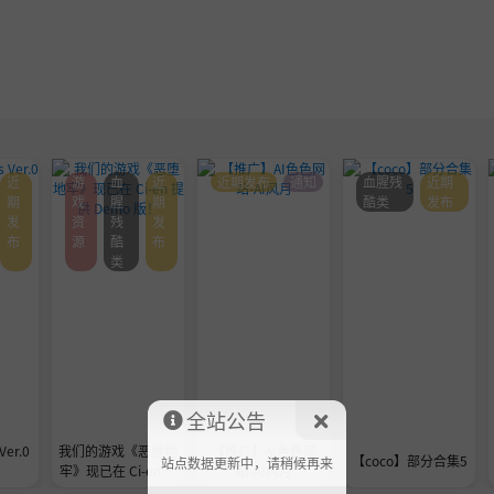
近
游
血
近
近期发布
通知
血腥残
近期
期
戏
腥
期
酷类
发布
发
资
残
发
布
源
酷
布
类
全站公告
Ver.0
我们的游戏《恶堕地
【推广】AI色色网
【coco】部分合集5
站点数据更新中，请稍候再来
牢》现已在 Ci-en 提
站-AI风月
供 Demo 版！