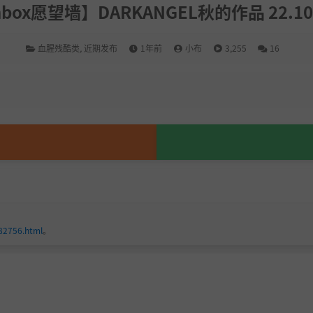
nbox愿望墙】DARKANGEL秋的作品 22.10-
血腥残酷类
,
近期发布
1年前
小布
3,255
16
182756.html
。