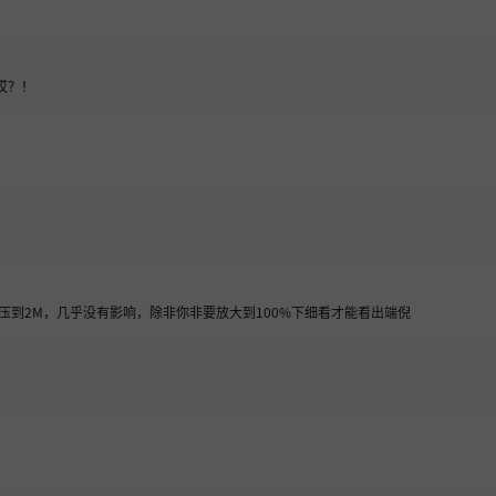
哎？！
压到2M，几乎没有影响，除非你非要放大到100%下细看才能看出端倪