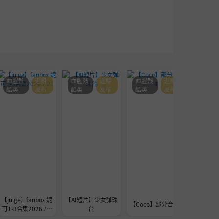
血腥残
近期
血腥残
近期
血腥残
近期
血腥残
酷类
发布
酷类
发布
酷类
发布
酷类
【ju ge】fanbox 妮
【AI短片】少女弹珠
seedre
【Coco】部分合集4
可1-3合集2026.7.2
台
a的
1