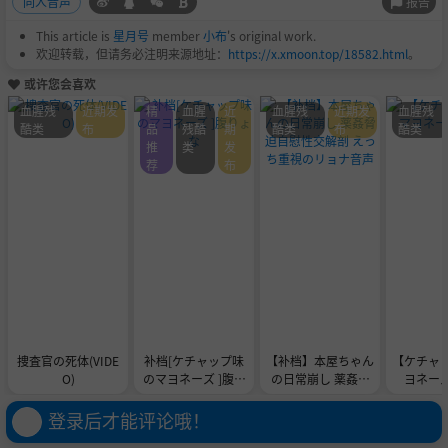
报告
同人音声
This article is
星月号
member
小布
's original work.
欢迎转载，但请务必注明来源地址：
https://x.xmoon.top/18582.html
。
或许您会喜欢
血腥残
近期发
精
血腥
近
血腥残
近期发
血腥残
酷类
布
品
残酷
期
酷类
布
酷类
推
类
发
荐
布
捜査官の死体(VIDE
补档[ケチャップ味
【补档】本屋ちゃん
【ケチャ
O)
のマヨネーズ ]腹り
の日常崩し 薬姦脅
ヨネー
ょな
迫自慰性交解剖 え
っち重視のリョナ音
登录后才能评论哦！
声