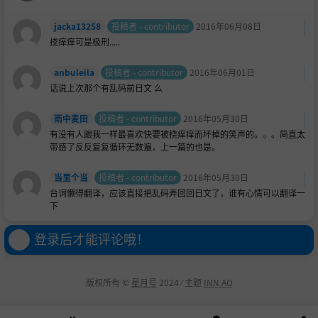
jacka13258
投稿者 - contributor
2016年06月08日
挠痒痒可是极刑.....
anbuleila
投稿者 - contributor
2016年06月01日
话说上次那个有乱码前日文 么
雨中麦田
投稿者 - contributor
2016年05月30日
有没有人跟我一样最喜欢快要被挠痒痒而坏掉的笑声的。。。简直太
带感了反反复复循环无数遍，上一篇的也是。
当里个当
投稿者 - contributor
2016年05月30日
台词懒得翻译，应该直接把乱码弄回回日文了，谁有心情可以翻译一
下
登录后才能评论哦！
版权所有 ©
星月号
2024 ⁄ 主题
INN AO