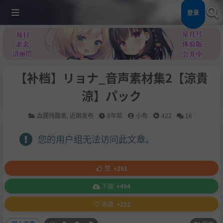
登录
【补档】リョナ_音声素材集2【涼貴
涼】パック
血腥残酷类
,
近期发布
8年前
小布
422
16
您的用户组无法访问此文章。
赞
+261
下载
+494
收藏
+252