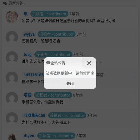
最新评论
凩
投稿者 - contributor
7年前
凉贵凉？不是妹调教日记里惠乃香的声优吗？声音很可爱
wyjy1
投稿者 - contributor
8年前
感觉画风一般般吧 凑合
ldsg
投稿者 - contributor
8年前
谁能告诉我怎么打开文件啊，求大神指点啊。。。
全站公告
站点数据更新中，请稍候再来
1457181858318
投稿者 - contributor
8年前
能夠求一下封面出處嗎
关闭
濑粉
投稿者 - contributor
8年前
手机怎么看，谁能告诉我
哎呀我去159
投稿者 - contributor
8年前
为什么我打不开，大神指点下
diyvn
投稿者 - contributor
8年前