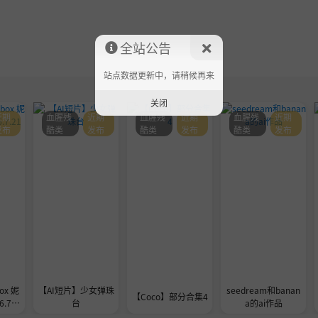
全站公告
站点数据更新中，请稍候再来
关闭
近期
血腥残
近期
血腥残
近期
血腥残
近期
发布
酷类
发布
酷类
发布
酷类
发布
ox 妮
【AI短片】少女弹珠
seedream和banan
【Coco】部分合集4
.7.2
台
a的ai作品