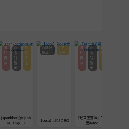
游
血
近
血腥残
近期
游
血
近
血腥残
戏
腥
期
酷类
发布
戏
腥
期
酷类
资
残
发
资
残
发
源
酷
布
源
酷
布
类
类
[spankbot][pc]Lab
『迷宮堕落譚』免费
[巴巴脱
【coco】部分合集3
orCamp1.0
版demo
的