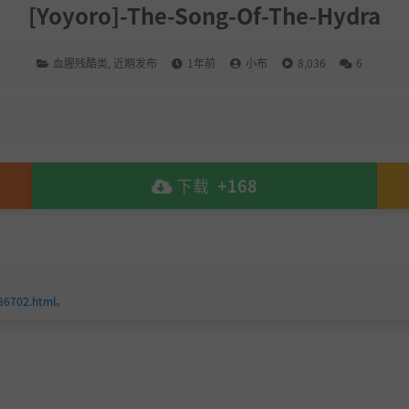
[Yoyoro]-The-Song-Of-The-Hydra
血腥残酷类
,
近期发布
1年前
小布
8,036
6
下载
+168
186702.html
。