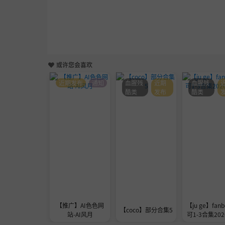
或许您会喜欢
近期发布
通知
血腥残
近期
血腥残
酷类
发布
酷类
【推广】AI色色网
【ju ge】fanb
【coco】部分合集5
站-AI风月
可1-3合集2026
1