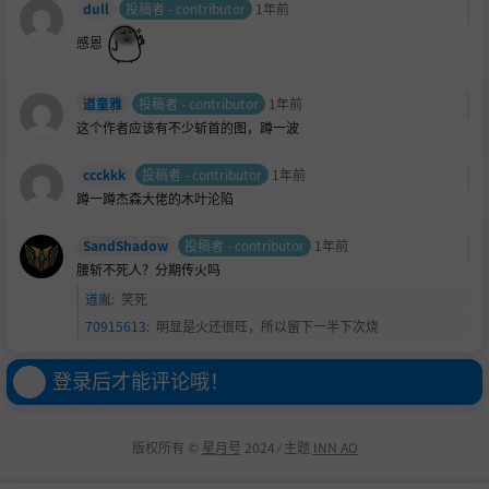
dull
投稿者 - contributor
1年前
感恩
道童雅
投稿者 - contributor
1年前
这个作者应该有不少斩首的图，蹲一波
ccckkk
投稿者 - contributor
1年前
蹲一蹲杰森大佬的木叶沦陷
SandShadow
投稿者 - contributor
1年前
腰斩不死人？分期传火吗
道胤
:
笑死
70915613
:
明显是火还很旺，所以留下一半下次烧
登录后才能评论哦！
版权所有 ©
星月号
2024 ⁄ 主题
INN AO