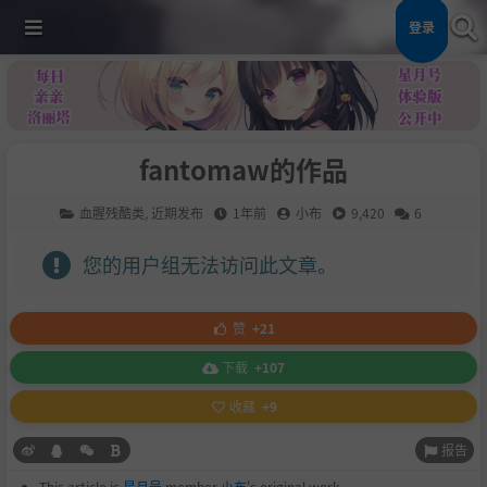
登录
fantomaw的作品
血腥残酷类
,
近期发布
1年前
小布
9,420
6
您的用户组无法访问此文章。
赞
+21
下载
+107
收藏
+9
报告
This article is
星月号
member
小布
's original work.