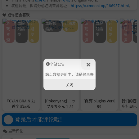
欢迎转载，但请务必注明来源地址：
https://x.xmoon.top/186937.html
。
或许您会喜欢
游
血腥
近
血腥残
近期发
游
血腥
近
游
血
戏
残酷
期
酷类
布
戏
残酷
期
戏
残
资
类
发
资
类
发
资
类
源
布
源
布
源
全站公告
站点数据更新中，请稍候再来
关闭
『CYAN BRAIN 2』
[Pokonyang] ニッ
[自费]plugins Ver.0
我们的游
首个试玩版
プルちゃん 1-51
99
牢》现已在 
供 De
登录后才能评论哦！
最新评论