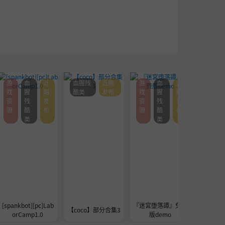
游
血
近
血腥残
近期
游
血
近
血腥残
戏
腥
期
酷类
发布
戏
腥
期
酷类
资
残
发
资
残
发
源
酷
布
源
酷
布
类
类
[spankbot][pc]Lab
『迷宮堕落譚』免费
[巴巴脱
【coco】部分合集3
orCamp1.0
版demo
的