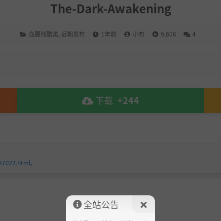
The-Dark-Awakening
血腥残酷类
,
近期发布
1年前
小布
9,806
4
下载
+244
187022.html
。
全站公告