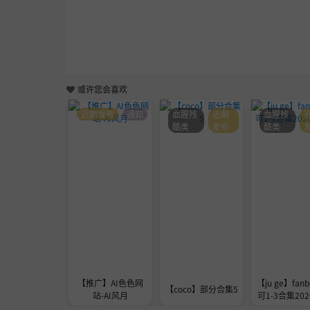
或许您会喜欢
近期发布
通知
血腥残
近期
血腥残
酷类
发布
酷类
【推广】AI色色网
【ju ge】fanb
【coco】部分合集5
站-AI风月
可1-3合集2026
1