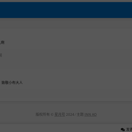
孔啊
前
 致敬小布大人
版权所有 ©
星月号
2024 ⁄ 主题
INN AO
发