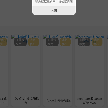
站点数据更新中，请稍候再来
关闭
近期
血腥残
近期
血腥残
近期
血腥残
近期
发布
酷类
发布
酷类
发布
酷类
发布
ox 妮
【AI短片】少女弹珠
seedream和banan
【Coco】部分合集4
.7.2
台
a的ai作品