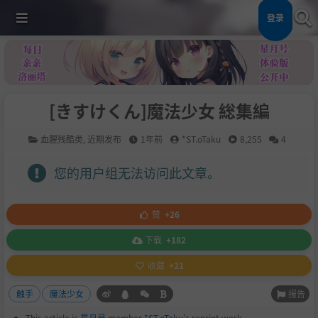
登录
[きすけくん]魔法少女 総集編
血腥残酷类
,
近期发布
1年前
*ST.oTaku
8,255
4
您的用户组无法访问此文章。
赞
+26
下载
+182
收藏
+21
报告
触手
魔法少女
This article is
星月号
member
*ST.oTaku
's reprint work.