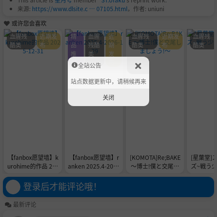
来源:
https://www.dlsite.c … 07105.html
，作者: uniuni
或许您会喜欢
血腥残
近期发
精
血腥
近
血腥残
近期发
血腥残
酷类
布
品
残酷
期
酷类
布
酷类
推
类
发
荐
布
全站公告
站点数据更新中，请稍候再来
关闭
【fanbox愿望墙】k
【fanbox愿望墙】r
[KOMOTA]Re;BAKE
[星葉堂]
urohime的作品 202
anken 2025.4-2026
～博士!僕と交尾し
ズ~戦う少
5-12-31
-1-29
ましょう!～
(
登录后才能评论哦！
最新评论