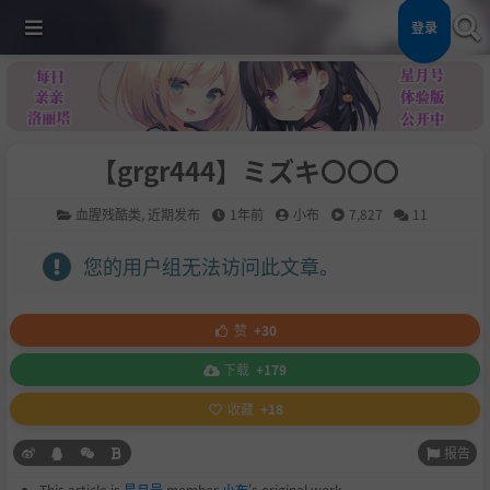
登录
【grgr444】ミズキ〇〇〇
血腥残酷类
,
近期发布
1年前
小布
7,827
11
您的用户组无法访问此文章。
赞
+30
下载
+179
收藏
+18
报告
This article is
星月号
member
小布
's original work.