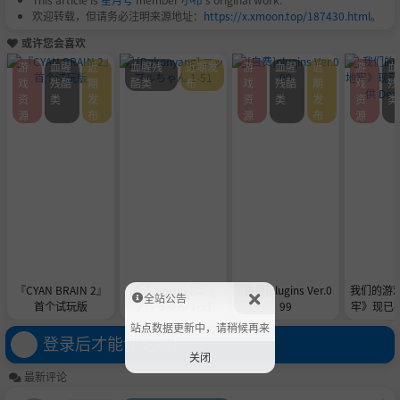
欢迎转载，但请务必注明来源地址：
https://x.xmoon.top/187430.html
。
或许您会喜欢
游
血腥
近
血腥残
近期发
游
血腥
近
游
血
戏
残酷
期
酷类
布
戏
残酷
期
戏
残
资
类
发
资
类
发
资
类
源
布
源
布
源
『CYAN BRAIN 2』
[Pokonyang] ニッ
[自费]plugins Ver.0
我们的游
全站公告
首个试玩版
プルちゃん 1-51
99
牢》现已在 
供 De
站点数据更新中，请稍候再来
登录后才能评论哦！
关闭
最新评论