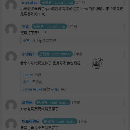
utvsutvs
投稿者 - contributor
1年前
小布老师辛苦了qwq说起来有考虑过买natyz的资源吗，那个画风还
是蛮喜欢的QUQ
不走
投稿者 - contributor
1年前
链接打不开！！！
小布
:
换个ip试试看吧
小小的C
投稿者 - contributor
1年前
看小布贴吧说退休了 星月号不会也跟着………
ipplcy
:
达咩
小布
:
不会的
Soryu Asuka
回复
小布
:
❤️🪄
滴敖死
投稿者 - contributor
1年前
grgr有马赛克就没意思了
吃布布的头
投稿者 - contributor
1年前
要是主角是小布就更好了