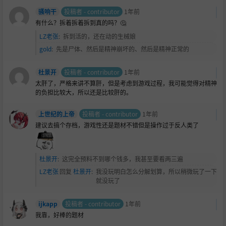
骚响干
投稿者 - contributor
1年前
有什么？拆着拆着拆到真的吗？🤔
LZ老张
:
拆到活的，还在动的生械娘
gold
:
先是尸体、然后是精神崩坏的、然后是精神正常的
杜景开
投稿者 - contributor
1年前
太肝了，严格来讲不算肝，但是考虑到游戏过程，我可能觉得对精神
的负担比较大，所以还是比较肝的。
上世纪的上帝
投稿者 - contributor
1年前
建议去搞个存档，游戏性还是题材不错但是操作过于反人类了
杜景开
:
这完全预料不到哪个钱多，我甚至要看两三遍
LZ老张
回复
杜景开
:
我没玩明白怎么分解划算，所以稍微玩了一下
就没玩了
ijkapp
投稿者 - contributor
1年前
我靠，好棒的题材