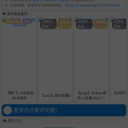
欢迎转载，但请务必注明来源地址：
https://x.xmoon.top/187566.html
。
或许您会喜欢
近期发布
通知
血腥残
近期发
血腥残
近期发
血腥残
酷类
布
酷类
布
酷类
【推广】AI色色网
【ju ge】fanbox 妮
【AI短片
【coco】部分合集5
站-AI风月
可1-3合集2026.7.2
1
登录后才能评论哦！
最新评论