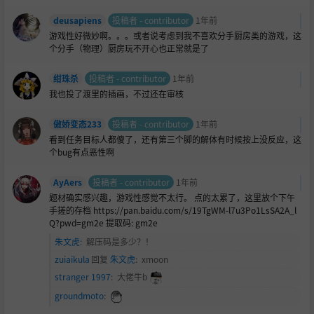
deusapiens
投稿者 - contributor
1年前
游戏性好微妙啊。。。或者说考虑到我不喜欢分手厨房类的游戏，这
个分手（物理）厨房玩不开心也正常就是了
绀珠杀
投稿者 - contributor
1年前
我也投了渡里的插画，不过还在审核
傲娇变态233
投稿者 - contributor
1年前
看到任务目标人都傻了，还有第三个脚的解体有时候按上没反应，这
个bug有点恶性啊
AyAers
投稿者 - contributor
1年前
题材确实感兴趣，游戏性感觉不太行。 点的太累了，这里放个下午
手搓的存档 https://pan.baidu.com/s/19TgWM-l7u3Po1LsSA2A_l
Q?pwd=gm2e 提取码: gm2e
朱文虎
:
解压码是多少？！
zuiaikula
回复
朱文虎
:
xmoon
stranger 1997
:
大佬牛b
groundmoto
: