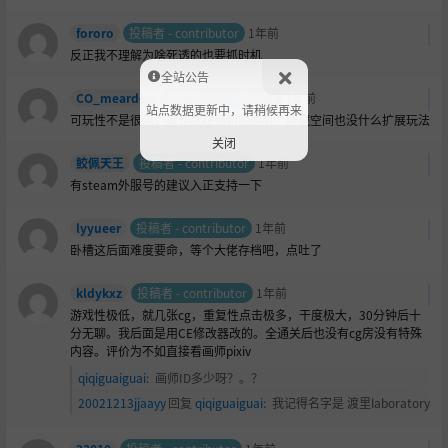
fororo
投稿者 - contributor
1年前
反正我不理解为啥死透的也要抓时机
全站公告
CO_mearder
投稿者 - contributor
1年前
站点数据更新中，请稍候再来
可玩性不是很强，操作就在掐切的时机，隐藏空间也没什么扩展玩法
关闭
鲛佩天王
投稿者 - contributor
1年前
有steam外服号的建议入正支持一下
lyyueer
投稿者 - contributor
1年前
卧槽这后面难度要命，等个大佬存档吧，点吐了
kldykxz
投稿者 - contributor
1年前
游戏性极低，就几张cg，重复性点击极多，干度极大，30分钟后十
分无聊。我后面是用CE修改器改的。全通关后也没有cg房没有特殊
内容。评价为不如直接看画师pixiv
qiqiguaiguai
:
画师ID多少呀？。？
20021213jjaayy
回复
qiqiguaiguai
:
我记得名字是 渡里laboratory