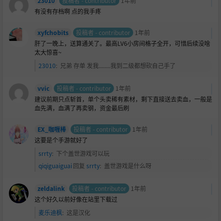
23010
投稿者 - contributor
1年前
有没有存档啊 点的我手疼
xyfchobits
投稿者 - contributor
1年前
肝了一晚上，送算通关了。最高LV6小房间格子全开，可惜后续没啥
太大惊喜~
23010
:
兄弟 存单 发我........我到二级都想砍自己手了
vvic
投稿者 - contributor
1年前
建议前期只点斩首，单个头卖稀有素材，剩下直接送去卖血，一般是
血先满，血满了再卖钢，资金最后刷
EX_咖喱棒
投稿者 - contributor
1年前
这要是个手游就好了
srrty
:
下个盖世游戏可以玩
qiqiguaiguai
回复
srrty
:
盖世游戏是什么呀
zeldalink
投稿者 - contributor
1年前
这个好久以前好像在站里下载过
麦乐迪枫
:
这是汉化