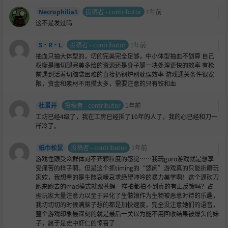
Necrophilia1
投稿者 - contributor
1年前
这不是发过吗
S·R·L
投稿者 - contributor
1年前
抽血只抽大体型的，切的完美完全足够，中小体型抽血不划算 自己
权衡是赌切腿完美多给的资源还是身子腿一块处理更快的效率 有枪
前遇到活着切脑袋困难的直接扔钢炉别耽误效率 游戏通关条件很宽
限，资金和素材不用攒太多，需要注意的只有铁和血
杜景开
投稿者 - contributor
1年前
工坊已经4级了，我在工房已经拆了10年的人了，我的心已经和刀一
样冷了。
纸巾松鼠
投稿者 - contributor
1年前
游戏性跟受众群体对不齐颗粒度的感觉……我玩guro游戏就是想享
受痛苦的样子啊，但是这个抓timing的“悠闲”游戏真的只能折磨玩
家欸，我想看的是生骸哀嚎哀求绝望呻吟的暴力美学啊！这个逼砍刀
跑来跑去的mad模式就跟苍蝇一样拍都拍不到真的有正反馈吗？占
据玩家大量注意力以至于异化了生骸娘作为生物被恶意对待的乐趣，
我切切切的时候满脑子想的都是加快速度，完全没注意她们的语音，
整个游戏印象最深刻的就是最后一关以为能不用回收结果被爆头的妹
子，属于是史中虾仁的惊喜了