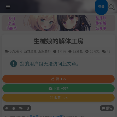
登录
生械娘的解体工房
其它福利
,
游戏资源
,
近期发布
1年前
LZ老张
15,631
43
您的用户组无法访问此文章。
赞
+55
下载
+574
收藏
+74
报告
This article is
星月号
member
LZ老张
's original work.