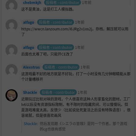
chebmkjh
投稿者 - contributor
1年前
这不是黄油，这是打工人模拟器。
alfago
投稿者 - contributor
1年前
https://wwcn.lanzoum.com/i6JRg2v1os2j，存档，解压就可以用
了
alfago
投稿者 - contributor
1年前
后面也太难了吧，只能开CE改了
Alexstras
投稿者 - contributor
1年前
这游戏最不好的地方就是不好玩，打了一小时没有几分钟眼睛能从那
个计量槽移开
Shackle
投稿者 - contributor
1年前
近期玩过比较对味的游戏，个人很喜欢这种人形家畜化的题材。工厂
lv6以后没有资源指标限制，有不限时的隐藏房间，可以慢慢玩。但
是游戏难度太高，反馈少（比如说处死复活之后没有特殊语音），很
容易腻，但是很喜欢画风
Shackle
:
然后发现跟《シエラの冒険》是同一个作者，那个游戏
的cg也很有感觉