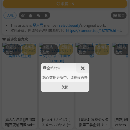
收藏
+5
报告
人棍
This article is
星月号
member
selectbeauty
's original work.
欢迎转载，但请务必注明来源地址：
https://x.xmoon.top/187579.html
。
或许您会喜欢
血腥残
近期发
血腥残
近期发
血腥残
近期发
血腥残
酷类
布
酷类
布
酷类
布
酷类
全站公告
站点数据更新中，请稍候再来
关闭
[真人AI注意][自用散
[miazi（ナイツ）]
【朝凪】异能少女欠
[自制]异
图]百变纳西妲.vol2-
スメールの罪人 (ナ
损第三季企划（汉
others（
美食x人棍主题
ヒーダ) ①-⑫（中国
化）
更