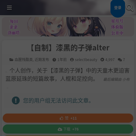
登录
【自制】漆黑的子弹alter
血腥残酷类
,
近期发布
1年前
selectbeauty
4,997
7
个人创作，关于【漆黑的子弹】中的天童木更迫害
蓝原延珠的短篇故事，人棍和足控向。
最后编辑由 小布
您的用户组无法访问此文章。
赞
+11
下载
+76