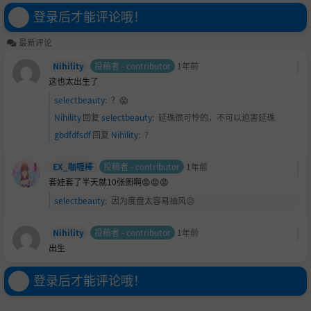
語） (FANBOX)
登录后才能评论哦！
最新评论
Nihility
投稿者 - contributor
1年前
这也太出生了
selectbeauty
:
？😱
Nihility
回复
selectbeauty
:
延珠很可怜的，不可以迫害延珠
gbdfdfsdf
回复
Nihility
:
?
EX_咖喱棒
投稿者 - contributor
1年前
套娃套了半天就10张图啊😡😡😡
selectbeauty
:
因为度盘太容易抽风😥
Nihility
投稿者 - contributor
1年前
出生
登录后才能评论哦！