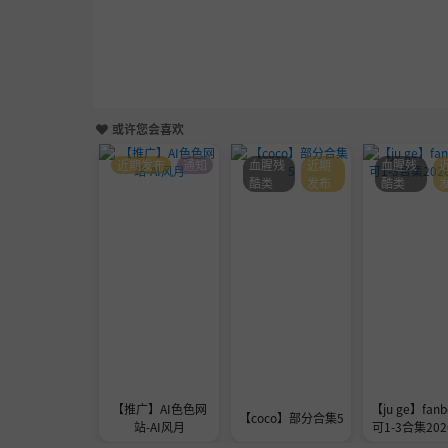
或许您会喜欢
近期发布
通知
血腥残
近期
血腥残
酷类
发布
酷类
【推广】AI色色网
【ju ge】fanb
【coco】部分合集5
站-AI风月
可1-3合集2026
1