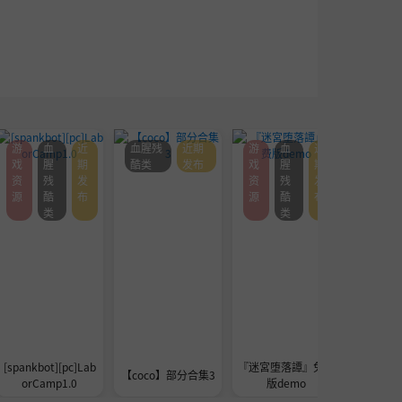
游
血
近
血腥残
近期
游
血
近
血腥残
戏
腥
期
酷类
发布
戏
腥
期
酷类
资
残
发
资
残
发
源
酷
布
源
酷
布
类
类
[spankbot][pc]Lab
『迷宮堕落譚』免费
[巴巴脱
【coco】部分合集3
orCamp1.0
版demo
的