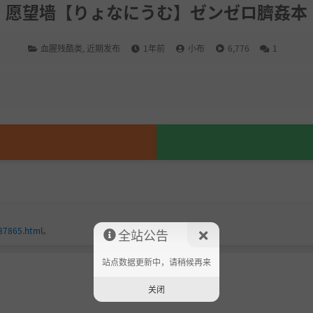
愿望墙【りょなにうむ】ゼンゼロ臍姦本
血腥残酷类
,
近期发布
1年前
小布
6,776
1
187865.html
。
全站公告
站点数据更新中，请稍候再来
关闭