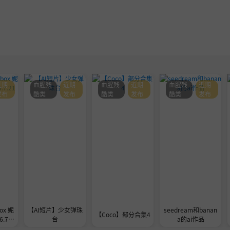
近期
血腥残
近期
血腥残
近期
血腥残
近期
发布
酷类
发布
酷类
发布
酷类
发布
ox 妮
【AI短片】少女弹珠
seedream和banan
【Coco】部分合集4
.7.2
台
a的ai作品