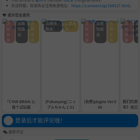
欢迎转载，但请务必注明来源地址：
https://x.xmoon.top/188527.html
。
或许您会喜欢
游
血腥
近
血腥残
近期发
游
血腥
近
游
血
戏
残酷
期
酷类
布
戏
残酷
期
戏
残
资
类
发
资
类
发
资
类
源
布
源
布
源
『CYAN BRAIN 2』
[Pokonyang] ニッ
[自费]plugins Ver.0
我们的游
首个试玩版
プルちゃん 1-51
99
牢》现已在 
供 De
登录后才能评论哦！
最新评论