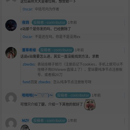
这位画师大大是哪位啊，想赞助一下
Oscar
:
中括号内为作者
夜鸽
投稿者 - contributor
1年前
e站那个是你发的吗，已经删除了
Oscar
:
不是还在吗，你是不是没用ex
蕾蒂希娅
投稿者 - contributor
1年前
话说e站需要怎么进，其实一直没能找到方法，求教
zbwdxs
:
表站挂梯子就行（注册后记下cookies，手机上就可以不
挂梯子用EhViewer直接上了），里站要纯净节点注册账
号，或者捐20刀
fund
回复
zbwdxs
:
怎么纯净节点注册账号呀
啦啦啦(～￣▽￣)～
投稿者 - contributor
1年前
可惜只介绍了腿，介绍一下其他的就好了
MZY
投稿者 - contributor
1年前