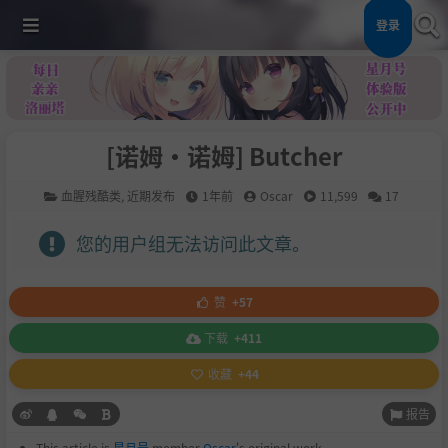
登录
[诺姆·诺姆] Butcher
血腥残酷类
,
近期发布
1年前
Oscar
11,599
17
您的用户组无法访问此文章。
赞
+57
下载
+411
收藏
+44
报告
This article is
星月号
member
Oscar
's original work.