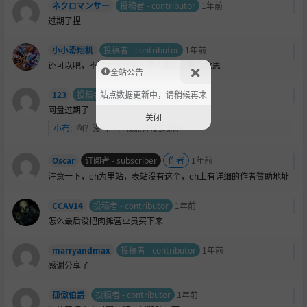
ネクロマンサー
投稿者 - contributor
1年前
过期了捏
小小滑翔机
投稿者 - contributor
1年前
还可以吧，不过主角原来不是人类么，有点意思
全站公告
站点数据更新中，请稍候再来
123
投稿者 - contributor
1年前
网盘过期了
关闭
小布
:
啊？没有啊？我点开没过期啊
Oscar
订阅者 - subscriber
作者
1年前
注意一下，eh为里站，表站没有这个，eh上有详细的作者赞助地址
CCAV14
投稿者 - contributor
1年前
怎么最后没把肉摊营业员买下来
marryandmax
投稿者 - contributor
1年前
感谢分享了
孤傲伯爵
投稿者 - contributor
1年前