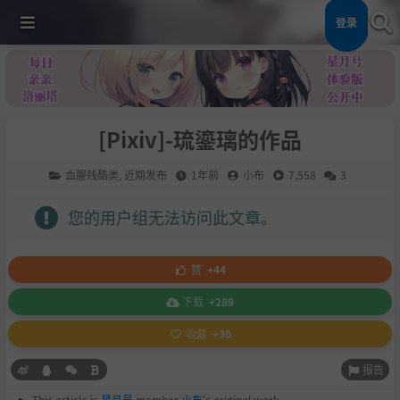
登录
[Pixiv]-琉鎏璃的作品
血腥残酷类
,
近期发布
1年前
小布
7,558
3
您的用户组无法访问此文章。
赞
+44
下载
+289
收藏
+30
报告
This article is
星月号
member
小布
's original work.