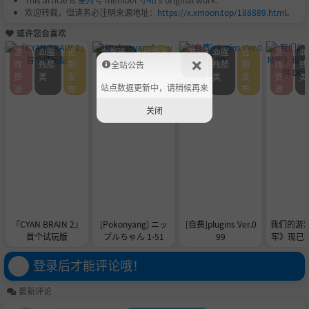
欢迎转载，但请务必注明来源地址：
https://x.xmoon.top/188889.html
。
或许您会喜欢
游
血腥
近
血腥残
近期发
游
血腥
近
游
血
戏
残酷
期
酷类
布
戏
残酷
期
戏
残
全站公告
资
类
发
资
类
发
资
类
站点数据更新中，请稍候再来
源
布
源
布
源
关闭
『CYAN BRAIN 2』
[Pokonyang] ニッ
[自费]plugins Ver.0
我们的游
首个试玩版
プルちゃん 1-51
99
牢》现已在 
供 De
登录后才能评论哦！
最新评论