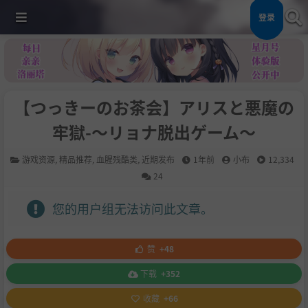
登录
【つっきーのお茶会】アリスと悪魔の
牢獄-～リョナ脱出ゲーム～
游戏资源
,
精品推荐
,
血腥残酷类
,
近期发布
1年前
小布
12,334
24
您的用户组无法访问此文章。
赞
+48
下载
+352
收藏
+66