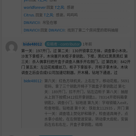
worldforever
回复
T之风
:
感谢
Citrus.
回复
T之风
:
感谢，呜呜呜
DWAVICII
:
吊坠在哪
DWAVICII
回复
DWAVICII
:
找到了第二个房间里的密码抽屉
bide48012
投稿者 - contributor
1年前
第一关：197开门，过 第二关：130开锁拿立方体，调查拿小木块，
沙发下拿棍子，木块塞开关棍子拿钥匙，下楼，黑
红红黑黑黑红 第
三关：杀人偶拿扫把开盒子调查人偶手开右侧门，过 第四关：842开
门 第五关：左边花瓶螺丝刀，柜子下拿扳手，开柜子拿木块，木块
调查之后会合成t公司加速切割器，开木桶，钻地下通道，过
bide48012
:
第六关：
红色方块机关，上右左下，移动花瓶，5691
密码，拿了三个钥匙开椅子下面盒子拿钥匙过 第七
关：189开门，拉不开门，钻左边柜子 第八关：抽屉
从上到下按照3412拉开拿钥匙1，78314开密码箱拿
钥匙2，调查小门，钻地道 第九关：字母锁输入exit，
检查地毯，钻地道 第十关：铁处女112935 ，开门 第
十一关：调查墙上焚化炉和箱子，检查道具绳子，点
水拿小齿轮，在左侧管道安装，转动拿大齿轮，安装
后左右右右左，开盒子拿钥匙，结局