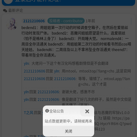
最新评论
2121210606
投稿者 - contributor
1年前
bedend1：用姐姐第一次行动的时候调查空箱子，在然后在爱丽丝
行动时发现尸体。 badend2：恶魔问姐姐愿望是什么，选爱丽丝
（怕不是格林上身了） badend3：开局睡大觉。 normalend4：一
周目全存活通关 badend5：用姐姐第二次行动的时候看书然后cos晴
天娃娃。 badend6：二周目及以上不拿吊坠全存活通关 theend7：
带着吊坠全存活通关。
yln
:
大佬问一下这个有汉化吗想看剧情但是不会翻译
2121210606
回复
yln
:
用mtool，mtool.top/?lang=chs ,这是官网
2121210606
回复
2121210606
:
等等，输错了，mtool.app/?lan
g=chs，这个才是
yln
回复
2121210606
:
谢谢大佬，感激不尽
yln
回复
2121210606
:
像是翻译了好几次的样子，虽然是中文但是
看不懂了（笑哭）
全站公告
T之风
回复
yln
:
通过网盘分享的文件：爱丽丝与恶魔的牢狱v1.0.0
叶酱精翻汉化版【安卓+PC】.7z 链接: https://pa
站点数据更新中，请稍候再来
n.baidu.com/s/1hdAnK_F-SQ-HycrY-R6H-Q?pwd
=1234 提取码: 1234 解压密码123
关闭
yln
回复
T之风
:
感谢