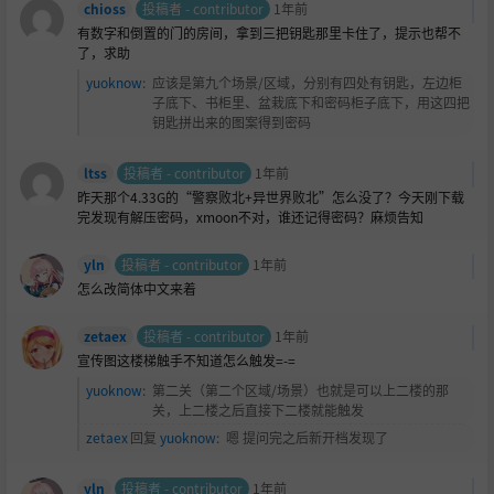
chioss
投稿者 - contributor
1年前
有数字和倒置的门的房间，拿到三把钥匙那里卡住了，提示也帮不
了，求助
yuoknow
:
应该是第九个场景/区域，分别有四处有钥匙，左边柜
子底下、书柜里、盆栽底下和密码柜子底下，用这四把
钥匙拼出来的图案得到密码
ltss
投稿者 - contributor
1年前
昨天那个4.33G的“警察败北+异世界败北”怎么没了？今天刚下载
完发现有解压密码，xmoon不对，谁还记得密码？麻烦告知
yln
投稿者 - contributor
1年前
怎么改简体中文来着
zetaex
投稿者 - contributor
1年前
宣传图这楼梯触手不知道怎么触发=-=
yuoknow
:
第二关（第二个区域/场景）也就是可以上二楼的那
关，上二楼之后直接下二楼就能触发
zetaex
回复
yuoknow
:
嗯 提问完之后新开档发现了
yln
投稿者 - contributor
1年前