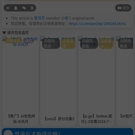
报告
This article is
星月号
member
小布
's original work.
欢迎转载，但请务必注明来源地址：
https://x.xmoon.top/189168.html
。
或许您会喜欢
近期发布
通知
血腥残
近期发
血腥残
近期发
血腥残
酷类
布
酷类
布
酷类
【推广】AI色色网
【ju ge】fanbox 妮
【AI短片
【coco】部分合集5
站-AI风月
可1-3合集2026.7.2
1
登录后才能评论哦！