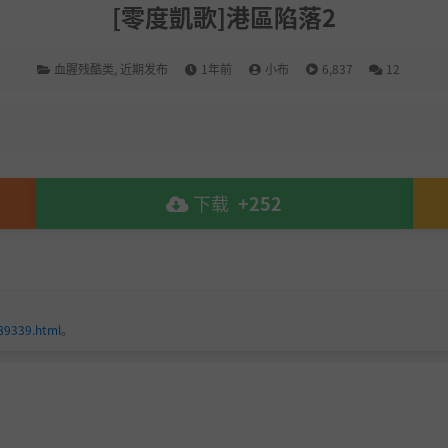
[零度凱歌]港區陷落2
血腥残酷类
,
近期发布
1年前
小布
6,837
12
下载
+252
189339.html
。