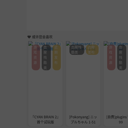
或许您会喜欢
游
血
近
血腥残
近期
游
血
戏
腥
期
酷类
发布
戏
腥
资
残
发
资
残
源
酷
布
源
酷
类
类
『CYAN BRAIN 2』
[Pokonyang] ニッ
[自费]plugins 
首个试玩版
プルちゃん 1-51
99