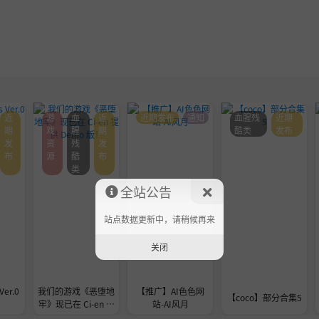
近
游
血
近
近期发布
通知
血腥残
近期
期
戏
腥
期
酷类
发布
发
资
残
发
布
源
酷
布
类
全站公告
站点数据更新中，请稍候再来
关闭
Ver.0
我们的游戏《恶堕地
【推广】AI色色网
【coco】部分合集5
牢》现已在 Ci-en 提
站-AI风月
供 Demo 版！