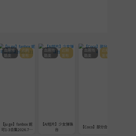
血腥残
近期
血腥残
近期
血腥残
近期
血腥残
酷类
发布
酷类
发布
酷类
发布
酷类
【ju ge】fanbox 妮
【AI短片】少女弹珠
seedre
【Coco】部分合集4
可1-3合集2026.7.2
台
a的
1