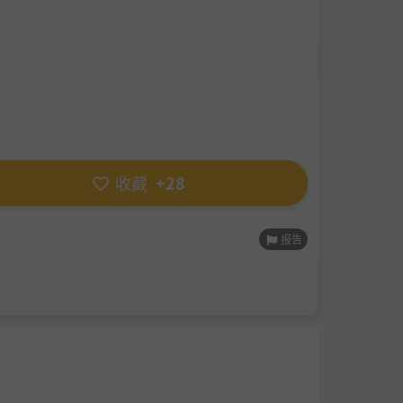
收藏
+28
报告