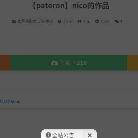
【pateron】nico的作品
血腥残酷类
,
近期发布
1年前
小布
7,634
4
下载
+210
189487.html
。
全站公告