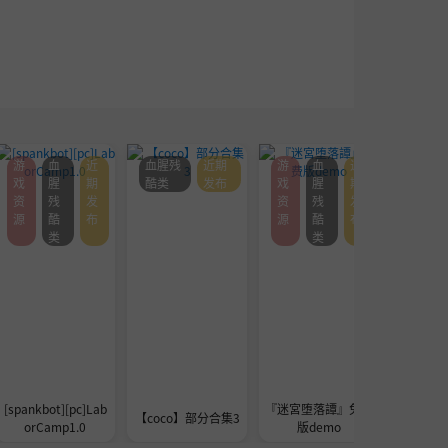
游
血
近
血腥残
近期
游
血
近
血腥残
戏
腥
期
酷类
发布
戏
腥
期
酷类
资
残
发
资
残
发
源
酷
布
源
酷
布
类
类
[spankbot][pc]Lab
『迷宮堕落譚』免费
[巴巴脱
【coco】部分合集3
orCamp1.0
版demo
的