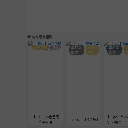
或许您会喜欢
近期发布
通知
血腥残
近期
血腥残
酷类
发布
酷类
【推广】AI色色网
【ju ge】fanb
【coco】部分合集5
站-AI风月
可1-3合集2026
1