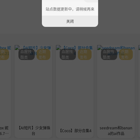
站点数据更新中，请稍候再来
关闭
近期
血腥残
近期
血腥残
近期
血腥残
近期
发布
酷类
发布
酷类
发布
酷类
发布
ox 妮
【AI短片】少女弹珠
seedream和banan
【Coco】部分合集4
.7.2
台
a的ai作品