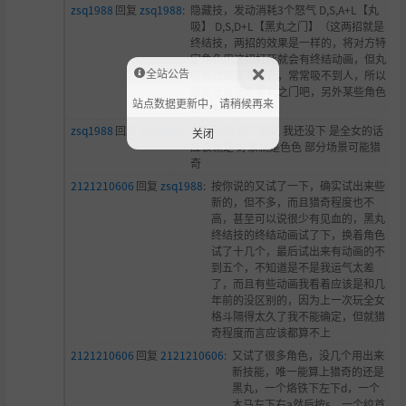
zsq1988
回复
zsq1988
:
隐藏技，发动消耗3个怒气 D,S,A+L【丸
吸】 D,S,D+L【黑丸之门】（这两招就是
终结技，两招的效果是一样的，将对方特
定角色用这招打死就会有终结动画，但丸
全站公告
吸有效距离非常近，常常吸不到人，所以
建议还是使用黑丸之门吧，另外某些角色
站点数据更新中，请稍候再来
没有对应终结动画
zsq1988
回复
zsq1988
:
前下后腿 前下前腿 我还没下 是全女的话
关闭
应该就是 好象就是色色 部分场景可能猎
奇
2121210606
回复
zsq1988
:
按你说的又试了一下，确实试出来些
新的，但不多，而且猎奇程度也不
高，甚至可以说很少有见血的，黑丸
终结技的终结动画试了下，换着角色
试了十几个，最后试出来有动画的不
到五个，不知道是不是我运气太差
了，而且有些动画我看着应该是和几
年前的没区别的，因为上一次玩全女
格斗隔得太久了我不能确定，但就猎
奇程度而言应该都算不上
2121210606
回复
2121210606
:
又试了很多角色，没几个用出来
新技能，唯一能算上猎奇的还是
黑丸，一个烙铁下左下d，一个
木马左下右a然后按s，一个绞首