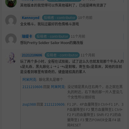
其他版本的我觉得可以传其他福利了，已经是稀有资源了
Kannoyed
投稿者 - contributor
10个月前
全女格斗，我玩过最好的色情格斗游戏
瑞缇卡
投稿者 - contributor
11个月前
想玩Pretty Soldier Sailor Moon的魔改版
2121210606
投稿者 - contributor
11个月前
玩了两个多小时，全程在试技能，试了这么久也就发现那个牛头人的
s是丸吞，黑丸娘化↓→↓→s是割喉，寄生虫c是苗床，其他的目前
是没看到哪里有猎奇的，键盘搓招真的累人
阿呆阿克
:
娘化黑丸是哪个
2121210606
回复
阿呆阿克
:
没记错是黑丸往右两个，总之就在黑
丸的附近，右下角的那一片人里没几
个女性所以很好找
zsq1988
回复
2121210606
:
F1 2P、4P血量降至0 Ctrl+F1 1P、3
P血量降至0 F2 雙方血量降至1 Ctrl+
F2 P1的血量降至1 Shift-F2 P2的血
量降至1 F3 雙方POWER全滿 F4 該
局RESET