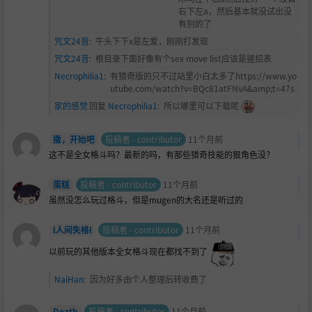
右下左a，然后基本就没试出没
有别的了
咒文24音
:
牛头下下x是左爱，刚刚打发现
咒文24音
:
根目录下面好像有个sex move list应该是搓招表
Necrophilia1
:
有猎奇版的只不过站里小白太多了https://www.yo
utube.com/watch?v=BQc81atFNvA&amp;t=47s
家的感觉
回复
Necrophilia1
:
所以哪里可以下载呢
撒，开始吧
投稿者 - contributor
11个月前
这不是全女格斗吗？最新的吗，有那些猎奇技能的狠角色没？
蛋糕
投稿者 - contributor
11个月前
虽然没怎么玩过格斗，但是mugen的大名还是听过的
l人间失格l
投稿者 - contributor
11个月前
以前玩的其他版本全女格斗现在都找不到了
NaiHan
:
因为好多由个人整理后转收费了
Death
投稿者 - contributor
11个月前