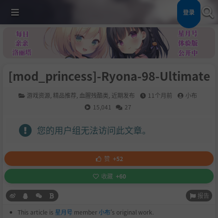
登录
[mod_princess]-Ryona-98-Ultimate
游戏资源
,
精品推荐
,
血腥残酷类
,
近期发布
11个月前
小布
15,041
27
您的用户组无法访问此文章。
赞
+52
收藏
+60
报告
This article is
星月号
member
小布
's original work.