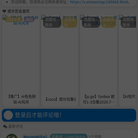
欢迎转载，但请务必注明来源地址：
https://x.xmoon.top/189664.html
。
或许您会喜欢
近期发布
通知
血腥残
近期发
血腥残
近期发
血腥残
酷类
布
酷类
布
酷类
【推广】AI色色网
【ju ge】fanbox 妮
【AI短片
【coco】部分合集5
站-AI风月
可1-3合集2026.7.2
1
登录后才能评论哦！
最新评论
Necrophilia1
投稿者 - contributor
2个月前