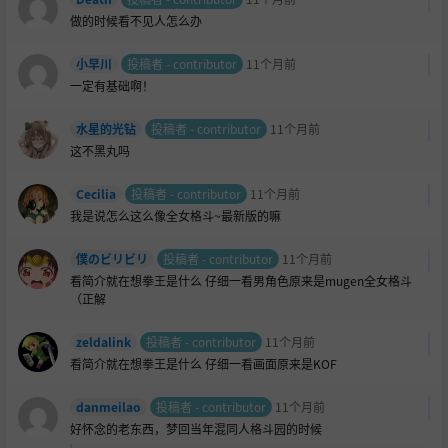
做的时候看不见人怎么办
小早川
投稿者 - contributor
11个月前
一定有基础啊！
水星的光钻
投稿者 - contributor
11个月前
这不黑丸吗
Cecilia
投稿者 - contributor
11个月前
我是说怎么这么像全女格斗~最新版的嘛
僕のビリビリ
投稿者 - contributor
11个月前
看简介就在想拳王是什么 仔细一看男角色原来是mugen全女格斗
（正解
zeldalink
投稿者 - contributor
11个月前
看简介就在想拳王是什么 仔细一看画面原来是KOF
danmeilao
投稿者 - contributor
11个月前
好怀念的老东西，梦回当年混同人格斗园的时候