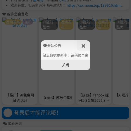
欢迎转载，但请务必注明来源地址：
https://x.xmoon.top/189916.html
。
或许您会喜欢
近期发布
通知
血腥残
近期发
血腥残
近期发
血腥残
酷类
布
酷类
布
酷类
全站公告
站点数据更新中，请稍候再来
关闭
【推广】AI色色网
【ju ge】fanbox 妮
【AI短片
【coco】部分合集5
站-AI风月
可1-3合集2026.7.2
1
登录后才能评论哦！
最新评论