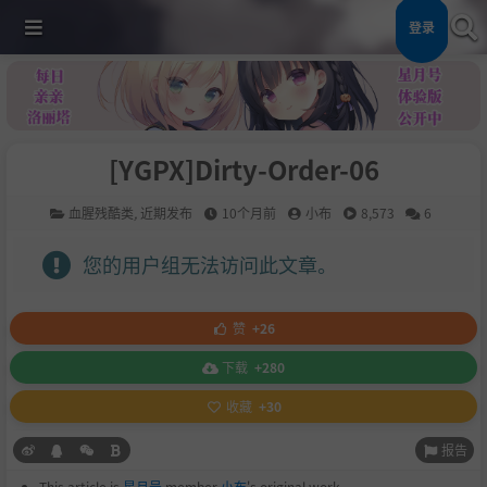
登录
[YGPX]Dirty-Order-06
血腥残酷类
,
近期发布
10个月前
小布
8,573
6
您的用户组无法访问此文章。
赞
+26
下载
+280
收藏
+30
报告
This article is
星月号
member
小布
's original work.