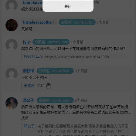
imunknown
投稿者 - contributor
7个月前
关闭
蜗之壳还预定过这三只的套装版
littleleavesofheaven
投稿者 - contributor
9个月前
真酷啊
jyjy
投稿者 - contributor
9个月前
超喜欢ta的风格啊，可以问一下在哪里能看到这位画师的作品吗？
f59375443
:
https://www.pixiv.net/users/6242950
制杖绿
投稿者 - contributor
9个月前
不闻不见不言吗
无常君
:
哈哈
邓公子
投稿者 - contributor
9个月前
后面出人意料的正常，可以看出画师在63开始转风格了在80开始接
触详细设定集后就好像顿悟了。后面有很多画风通透应该是板绘时代
技法
邓公子
:
电子绘画比纸面绘画来讲强大到离谱多重叠色能力的开发
开始突破了，纸面叠色最多两层甚至两层就开始“脏”