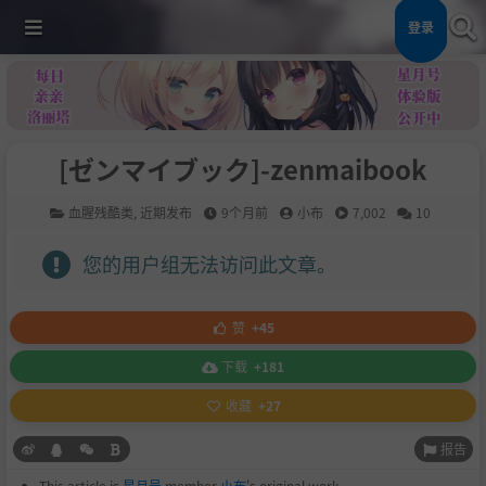
登录
[ゼンマイブック]-zenmaibook
血腥残酷类
,
近期发布
9个月前
小布
7,002
10
您的用户组无法访问此文章。
赞
+45
下载
+181
收藏
+27
报告
This article is
星月号
member
小布
's original work.