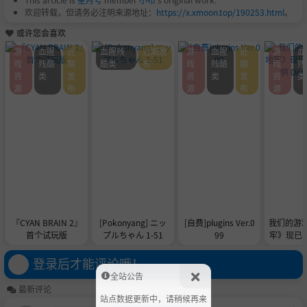
欢迎转载，但请务必注明来源地址：
https://x.xmoon.top/190253.html
。
或许您会喜欢
游
血腥
近
血腥残
近期发
游
血腥
近
游
血
戏
残酷
期
酷类
布
戏
残酷
期
戏
残
资
类
发
资
类
发
资
类
源
布
源
布
源
『CYAN BRAIN 2』
[Pokonyang] ニッ
[自费]plugins Ver.0
我们的游
首个试玩版
プルちゃん 1-51
99
牢》现已在 
供 De
登录后才能评论哦！
全站公告
最新评论
站点数据更新中，请稍候再来