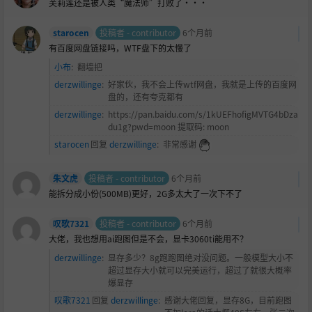
芙莉莲还是被人类“魔法师”打败了···
starocen
投稿者 - contributor
6个月前
有百度网盘链接吗，WTF盘下的太慢了
小布
:
翻墙把
derzwillinge
:
好家伙，我不会上传wtf网盘，我就是上传的百度网
盘的，还有夸克都有
derzwillinge
:
https://pan.baidu.com/s/1kUEFhofigMVTG4bDza
du1g?pwd=moon 提取码: moon
starocen
回复
derzwillinge
:
非常感谢
朱文虎
投稿者 - contributor
6个月前
能拆分成小份(500MB)更好，2G多太大了一次下不了
叹歌7321
投稿者 - contributor
6个月前
大佬，我也想用ai跑图但是不会，显卡3060ti能用不？
derzwillinge
:
显存多少？8g跑跑图绝对没问题。一般模型大小不
超过显存大小就可以完美运行，超过了就很大概率
爆显存
叹歌7321
回复
derzwillinge
:
感谢大佬回复，显存8G，目前跑图