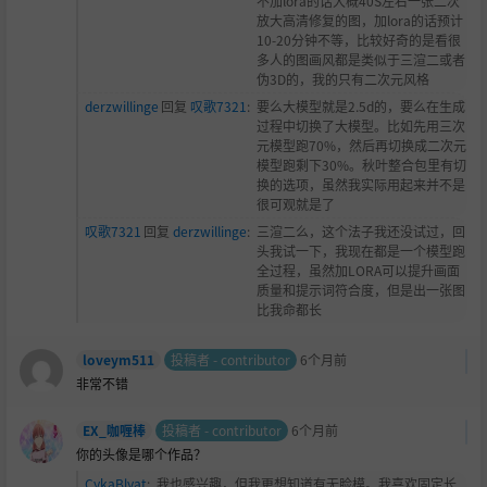
不加lora的话大概40S左右一张二次
放大高清修复的图，加lora的话预计
10-20分钟不等，比较好奇的是看很
多人的图画风都是类似于三渲二或者
伪3D的，我的只有二次元风格
derzwillinge
回复
叹歌7321
:
要么大模型就是2.5d的，要么在生成
过程中切换了大模型。比如先用三次
元模型跑70%，然后再切换成二次元
模型跑剩下30%。秋叶整合包里有切
换的选项，虽然我实际用起来并不是
很可观就是了
叹歌7321
回复
derzwillinge
:
三渲二么，这个法子我还没试过，回
头我试一下，我现在都是一个模型跑
全过程，虽然加LORA可以提升画面
质量和提示词符合度，但是出一张图
比我命都长
loveym511
投稿者 - contributor
6个月前
非常不错
EX_咖喱棒
投稿者 - contributor
6个月前
你的头像是哪个作品？
CykaBlyat
:
我也感兴趣，但我更想知道有无
脸模。我喜欢固定长