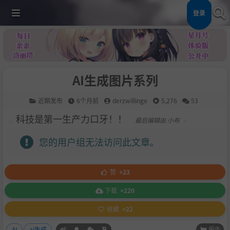
登录
AI生成图片系列
近期发布
6个月前
derzwillinge
5,276
53
科技是第一生产力口牙！！
最后编辑由 小布
您的用户组无法访问此文章。
赞
+23
下载
+220
收藏
+22
报告
AI
ai生成