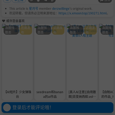
This article is
星月号
member
derzwillinge
's original work.
欢迎转载，但请务必注明来源地址：
https://x.xmoon.top/190271.html
。
或许您会喜欢
血腥残
近期发
血腥残
近期发
血腥残
近期发
血腥残
酷类
布
酷类
布
酷类
布
酷类
【AI短片】少女弹珠
seedream和banan
[真人AI注意][自用散
【自制AI】
台
a的ai作品
图]百变纳西妲.vol2-
的作品_he
美食x人棍主题
写实
登录后才能评论哦！