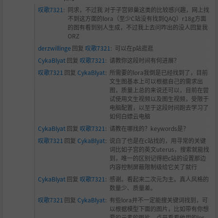
叹歌7321
:
同求，不过我 对于子宫卵巢这类的比较感兴趣，网上找
不到这方面的lora（至少C站没有找到QAQ）r18g方面
的图有看到别人生成，不过我上去问咋出的没人回复我
ORZ
derzwillinge
回复
叹歌7321
:
可以在p站逛逛
CykaBlyat
回复
叹歌7321
:
请教你这段时间有何进展？
叹歌7321
回复
CykaBlyat
:
所需要的lora我倒是已经找到了，目前
文生图基本上可以根据自己的需求出
图，质量上总的来说还可以，目前在尝
试使用文生视频以及图生视频，受限于
电脑配置，以至于这段时间跑去学习了
如何白嫖云电脑
CykaBlyat
回复
叹歌7321
:
请教在哪找的？keywords是？
叹歌7321
回复
CykaBlyat
:
说白了也是在c站找的，用寻常的关键
词比如子宫的英文uterus，搜索就能找
到，唯一的区别记得把c站的设置那边
内容控制屏蔽限制级给它关了就行
CykaBlyat
回复
叹歌7321
:
感谢。看起来二次元为主。真人风格的
数量少、质量差。
叹歌7321
回复
CykaBlyat
:
有些lora并不一定能搜关键词找到，可
以根据模型下面的图片，比如带有你想
要的元素的图片，点开看看他用的lor