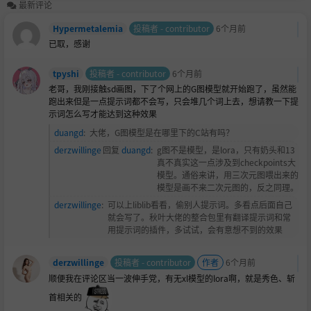
最新评论
Hypermetalemia
投稿者 - contributor
6个月前
已取，感谢
tpyshi
投稿者 - contributor
6个月前
老哥，我刚接触sd画图，下了个网上的G图模型就开始跑了，虽然能
跑出来但是一点提示词都不会写，只会堆几个词上去，想请教一下提
示词怎么写才能达到这种效果
duangd
:
大佬，G图模型是在哪里下的C站有吗？
derzwillinge
回复
duangd
:
g图不是模型，是lora，只有奶头和13
真不真实这一点涉及到checkpoints大
模型。通俗来讲，用三次元图喂出来的
模型是画不来二次元图的，反之同理。
derzwillinge
:
可以上liblib看看，偷别人提示词。多看点后面自己
就会写了。秋叶大佬的整合包里有翻译提示词和常
用提示词的插件，多试试，会有意想不到的效果
derzwillinge
投稿者 - contributor
作者
6个月前
顺便我在评论区当一波伸手党，有无xl模型的lora啊，就是秀色、斩
首相关的