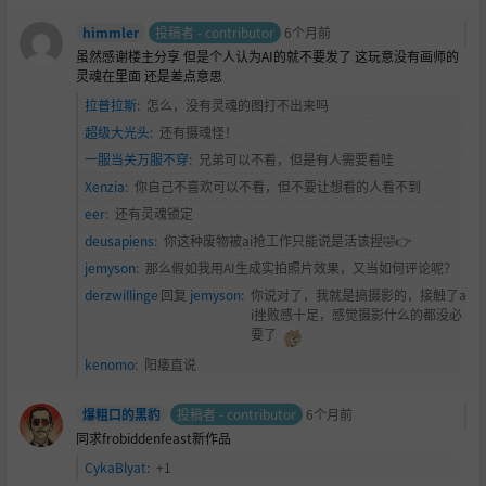
himmler
投稿者 - contributor
6个月前
虽然感谢楼主分享 但是个人认为AI的就不要发了 这玩意没有画师的
灵魂在里面 还是差点意思
拉普拉斯
:
怎么，没有灵魂的图打不出来吗
超级大光头
:
还有摄魂怪！
一服当关万服不穿
:
兄弟可以不看，但是有人需要看哇
Xenzia
:
你自己不喜欢可以不看，但不要让想看的人看不到
eer
:
还有灵魂锁定
deusapiens
:
你这种废物被ai抢工作只能说是活该捏🤣👉
jemyson
:
那么假如我用AI生成实拍照片效果，又当如何评论呢？
derzwillinge
回复
jemyson
:
你说对了，我就是搞摄影的，接触了a
i挫败感十足，感觉摄影什么的都没必
要了
kenomo
:
阳痿直说
爆粗口的黑豹
投稿者 - contributor
6个月前
同求frobiddenfeast新作品
CykaBlyat
:
+1