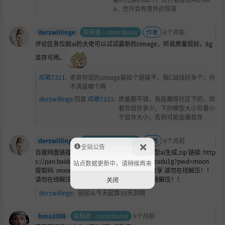
a，也许会有意外的惊喜
derzwillinge
投稿者 - contributor
作者
6个月前
评论区各位跑ai的大佬可以试试最新的zimage，听说质量挺好。8g
显存可用。
叹歌7321
:
老哥你说的zimage能给个链接不，我C站找好多个，分
不清是哪个啊
derzwillinge
回复
叹歌7321
:
质量都不错，我是魔搭社区下的，你
看你显存多少，下的模型大小尽量小
于显存大小，否则可能会爆显存
derzwillinge
投稿者 - contributor
作者
6个月前
全站公告
百度网盘链接：通过网盘分享的文件：xl大模型ai生成.zip 链接: http
s://pan.baidu.com/s/1kUEFhofigMVTG4bDzadu1g?pwd=moon
站点数据更新中，请稍候再来
提取码: moon --来自百度网盘超级会员v7的分享 请勿在线解压！！
请勿在线解压！！ 请勿在线解压！！ 请勿在线解压！！
关闭
derzwillinge
:
链接从今天起算30天到期
bma1098
投稿者 - contributor
6个月前