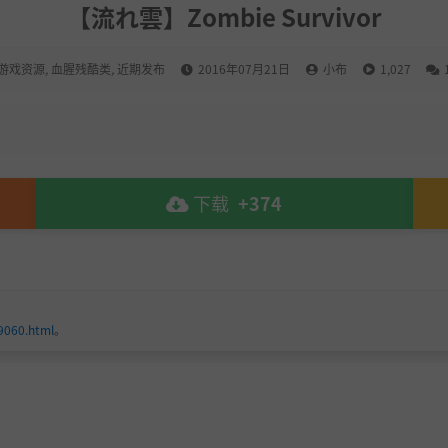
【流れ雲】Zombie Survivor
游戏资源
,
血腥残酷类
,
近期发布
2016年07月21日
小布
1,027
下载
+374
9060.html
。