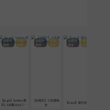
血腥残
近期
血腥残
近期
血腥残
近期
血腥残
酷类
发布
酷类
发布
酷类
发布
酷类
【ju ge】fanbox 妮
【AI短片】少女弹珠
seedre
【Coco】部分合集4
可1-3合集2026.7.2
台
a的
1