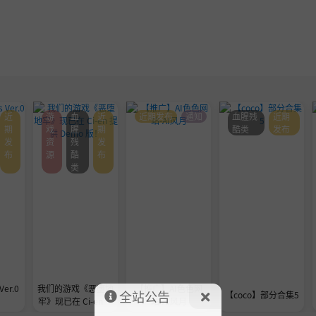
近
游
血
近
近期发布
通知
血腥残
近期
期
戏
腥
期
酷类
发布
发
资
残
发
布
源
酷
布
类
Ver.0
我们的游戏《恶堕地
【推广】AI色色网
全站公告
【coco】部分合集5
牢》现已在 Ci-en 提
站-AI风月
供 Demo 版！