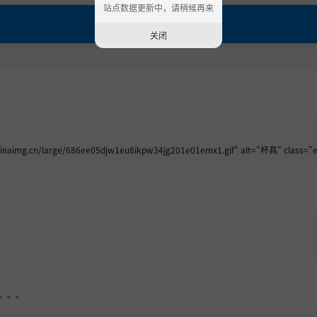
站点数据更新中，请稍候再来
关闭
img.cn/large/686ee05djw1eu8ikpw34jg201e01emx1.gif" alt="杯具" class="e
。。。