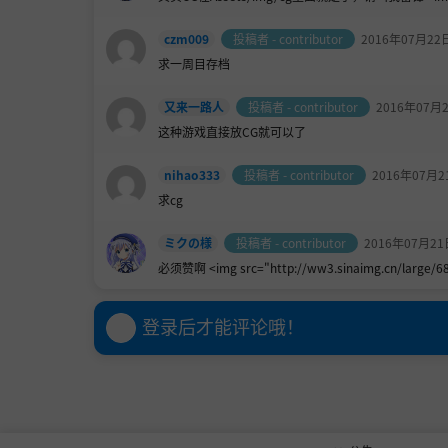
czm009
投稿者 - contributor
2016年07月22
求一周目存档
又来一路人
投稿者 - contributor
2016年07月
这种游戏直接放CG就可以了
nihao333
投稿者 - contributor
2016年07月2
求cg
ミクの様
投稿者 - contributor
2016年07月21
必须赞啊 <img src="http://ww3.sinaimg.cn/large/6
登录后才能评论哦！