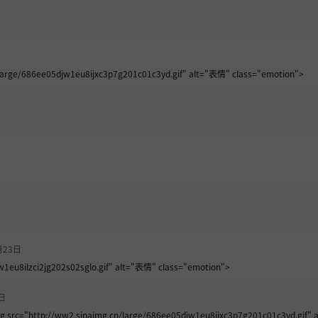
rge/686ee05djw1eu8ijxc3p7g201c01c3yd.gif" alt="表情" class="emotion">
月23日
w1eu8ilzci2jg202s02sglo.gif" alt="表情" class="emotion">
日
tp://ww2.sinaimg.cn/large/686ee05djw1eu8ijxc3p7g201c01c3yd.gif" al