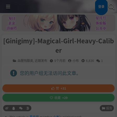
登录
[Ginigimy]-Magical-Girl-Heavy-Calib
er
血腥残酷类
,
近期发布
5个月前
小布
6,836
1
您的用户组无法访问此文章。
赞
+31
收藏
+29
报告
This article is
星月号
member
小布
's original work.