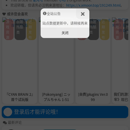
欢迎转载，但请务必注明来源地址：
https://x.xmoon.top/191249.html
。
全站公告
或许您会喜欢
游
血腥
近
血腥残
近期发
游
血腥
近
游
血
站点数据更新中，请稍候再来
戏
残酷
期
酷类
布
戏
残酷
期
戏
残
资
类
发
资
类
发
资
类
关闭
源
布
源
布
源
『CYAN BRAIN 2』
[Pokonyang] ニッ
[自费]plugins Ver.0
我们的游
首个试玩版
プルちゃん 1-51
99
牢》现已在 
供 De
登录后才能评论哦！
最新评论