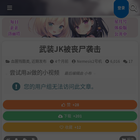
登录
武装JK被丧尸袭击
血腥残酷类
,
近期发布
4个月前
Nemesis2号机
6,016
17
尝试用ai做的小视频
最后编辑由 小布
您的用户组无法访问此文章。
赞
+28
下载
+201
收藏
+12
报告