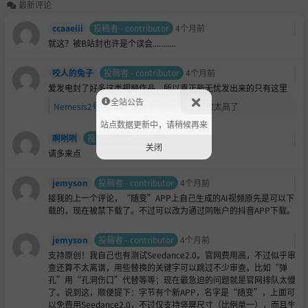
最新评论
ccaaeiii
投稿者 - contributor
4个月前
就这？被B站封也许是个误会...........
咬人的兔子
投稿者 - contributor
4个月前
爱发电封了好多这类视频作品，所以真正能无忧发出来的只有这里
全站公告
Nemesis2号机
:
国内平台不可能考虑，风险太高了
站点数据更新中，请稍候再来
啊咧咧
投稿者 - contributor
4个月前
关闭
请多来点
jemyson
投稿者 - contributor
4个月前
接我的上一个评论，“随变”APP上自己生成的AI视频原先是可以下
载的，现在被禁下载了。不过可以改为通过同账户的抖音APP下载。
jemyson
投稿者 - contributor
4个月前
支持原创！我自己也有测试Seedance2.0。官网费用高，不过似乎审
查还算不太离谱，用些替换的关键字可以跳过不少审查。比如“弹
孔”用“孔洞伤口”代替等等；现在最急迫的问题就是官网排队太慢
了。说到这，顺便提下：字节有个新APP，名字是“随变”，上面可
以免费用Seedance2.0，不过仅支持竖屏尺寸（比例单一），而且生