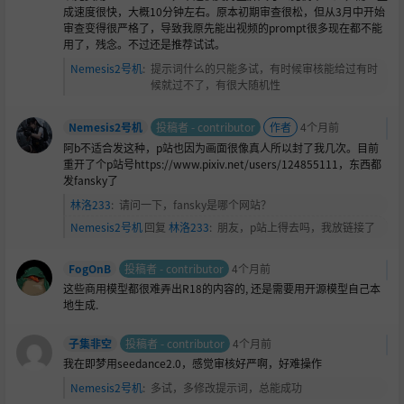
成速度很快，大概10分钟左右。原本初期审查很松，但从3月中开始
审查变得很严格了，导致我原先能出视频的prompt很多现在都不能
用了，残念。不过还是推荐试试。
Nemesis2号机
:
提示词什么的只能多试，有时候审核能给过有时
候就过不了，有很大随机性
Nemesis2号机
投稿者 - contributor
作者
4个月前
阿b不适合发这种，p站也因为画面很像真人所以封了我几次。目前
重开了个p站号https://www.pixiv.net/users/124855111，东西都
发fansky了
林洛233
:
请问一下，fansky是哪个网站？
Nemesis2号机
回复
林洛233
:
朋友，p站上得去吗，我放链接了
FogOnB
投稿者 - contributor
4个月前
这些商用模型都很难弄出R18的内容的, 还是需要用开源模型自己本
地生成.
子集非空
投稿者 - contributor
4个月前
我在即梦用seedance2.0，感觉审核好严啊，好难操作
Nemesis2号机
:
多试，多修改提示词，总能成功