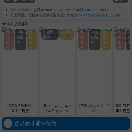
This article is
星月号
member
Nemesis2号机
's original work.
欢迎转载，但请务必注明来源地址：
https://x.xmoon.top/191537.html
。
或许您会喜欢
游
血腥
近
血腥残
近期发
游
血腥
近
游
血
戏
残酷
期
酷类
布
戏
残酷
期
戏
残
资
类
发
资
类
发
资
类
源
布
源
布
源
『CYAN BRAIN 2』
[Pokonyang] ニッ
[自费]plugins Ver.0
我们的游
首个试玩版
プルちゃん 1-51
99
牢》现已在 
供 De
登录后才能评论哦！