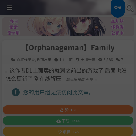
登录
【Orphanageman】Family
血腥残酷类
,
近期发布
1个月前
十川千奈
6,386
7
这作者DL上面卖的就剩之前出的游戏了 后面也没
怎么更新了 别在线解压
最后编辑由 小布
您的用户组无法访问此文章。
赞
+31
下载
+214
收藏
+28