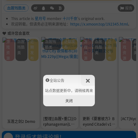
报告
血腥残酷类
This article is
星月号
member
十川千奈
's original work.
欢迎转载，但请务必注明来源地址：
https://x.xmoon.top/192345.html
。
或许您会喜欢
游
血腥
近
血腥残
近期发
游
血腥
近
游
血
戏
残酷
期
酷类
布
戏
残酷
期
戏
残
资
类
发
资
类
发
资
类
源
布
源
布
源
全站公告
站点数据更新中，请稍候再来
关闭
[整理][血腥+重口][O
更新《要塞彼方》B
[ACT]Nyc
玉莲之剑2 Demo
rphanageman]Lust
eyond Citadel v1.0
V0
ful City 欲情都市[30
简体中文精翻汉化版
Mb 229p][Mega/度
登录后才能评论哦！