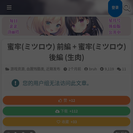
登录
蜜牢(ミツロウ) 前編 + 蜜牢(ミツロウ)
後編 (生肉)
游戏资源
,
血腥残酷类
,
近期发布
2个月前
bruh
9,119
11
您的用户组无法访问此文章。
赞
+12
下载
+112
收藏
+33