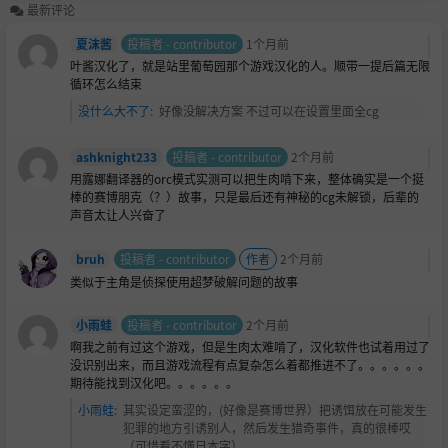
最新评论
夏沫酱
投稿者 - contributor
1个月前
叶酱汉化了，就是站里葡萄园那个游戏汉化的人。顺带一提后篇无限
循环怎么结束
没什么大不了
:
好像没解决方案 不过可以在设置里面全cg
ashknight233
投稿者 - contributor
2个月前
用露娜翻译器的orc模式实测可以把生肉啃下来，整体确实是一个挺
棒的赛博朋克（？）故事，只是最后还有神秘的cg未解锁，后辈的
声音太让人兴奋了
bruh
投稿者 - contributor
作者
2个月前
类似于主角是侦探使用超梦破解问题的故事
小雨蛙
投稿者 - contributor
2个月前
啊我之前有过这个游戏，但是生肉太难啃了，汉化软件也试着用过了
没识别出来，而且游戏流程有点复杂怎么着都推进不了。。。。。。
期待能找到汉化吧。。。。。。
小雨蛙
:
其实设定蛮涩的，(好像是赛博世界）把诱饵放在可能发生
犯罪的地方引诱别人，然后发生猎奇事件，真的很棒哎
（可惜看不懂日本字）