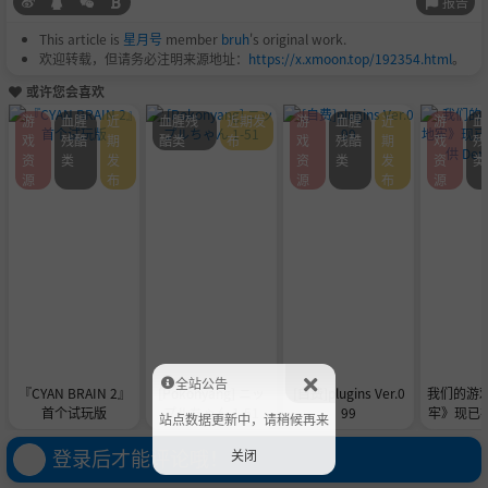
报告
This article is
星月号
member
bruh
's original work.
欢迎转载，但请务必注明来源地址：
https://x.xmoon.top/192354.html
。
或许您会喜欢
游
血腥
近
血腥残
近期发
游
血腥
近
游
血
戏
残酷
期
酷类
布
戏
残酷
期
戏
残
资
类
发
资
类
发
资
类
源
布
源
布
源
全站公告
『CYAN BRAIN 2』
[Pokonyang] ニッ
[自费]plugins Ver.0
我们的游
首个试玩版
プルちゃん 1-51
99
牢》现已在 
站点数据更新中，请稍候再来
供 De
登录后才能评论哦！
关闭