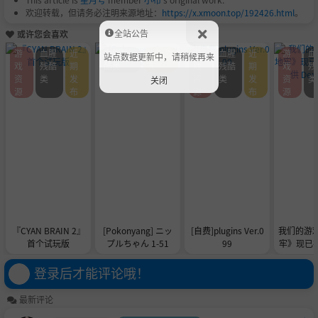
欢迎转载，但请务必注明来源地址：
https://x.xmoon.top/192426.html
。
全站公告
或许您会喜欢
游
血腥
近
血腥残
近期发
游
血腥
近
游
血
站点数据更新中，请稍候再来
戏
残酷
期
酷类
布
戏
残酷
期
戏
残
资
类
发
资
类
发
资
类
关闭
源
布
源
布
源
『CYAN BRAIN 2』
[Pokonyang] ニッ
[自费]plugins Ver.0
我们的游
首个试玩版
プルちゃん 1-51
99
牢》现已在 
供 De
登录后才能评论哦！
最新评论