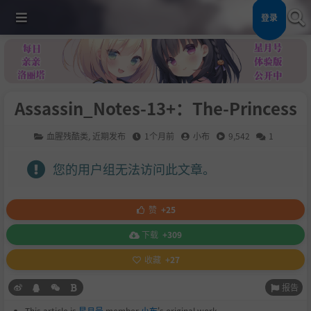
登录
Assassin_Notes-13+：The-Princess
血腥残酷类
,
近期发布
1个月前
小布
9,542
1
您的用户组无法访问此文章。
赞
+25
下载
+309
收藏
+27
报告
This article is
星月号
member
小布
's original work.