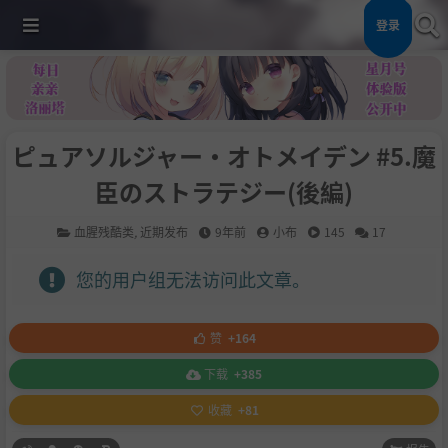
登录
ピュアソルジャー・オトメイデン #5.魔
臣のストラテジー(後編)
血腥残酷类
,
近期发布
9年前
小布
145
17
您的用户组无法访问此文章。
赞
+164
下载
+385
收藏
+81