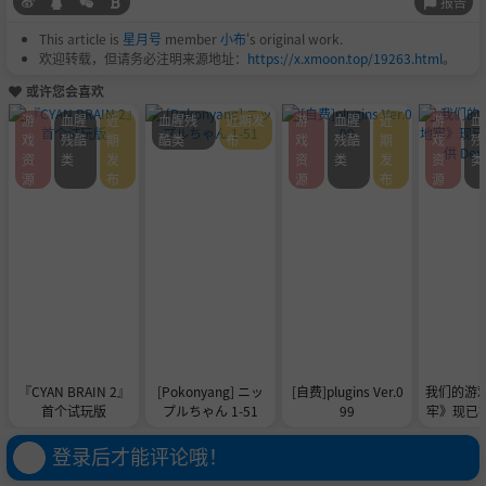
报告
This article is
星月号
member
小布
's original work.
欢迎转载，但请务必注明来源地址：
https://x.xmoon.top/19263.html
。
或许您会喜欢
游
血腥
近
血腥残
近期发
游
血腥
近
游
血
戏
残酷
期
酷类
布
戏
残酷
期
戏
残
资
类
发
资
类
发
资
类
源
布
源
布
源
『CYAN BRAIN 2』
[Pokonyang] ニッ
[自费]plugins Ver.0
我们的游
首个试玩版
プルちゃん 1-51
99
牢》现已在 
供 De
登录后才能评论哦！