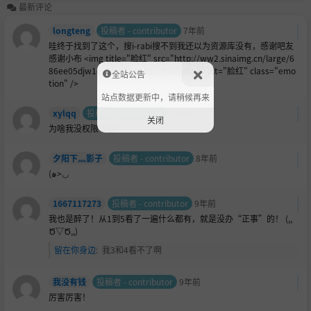
最新评论
longteng
投稿者 - contributor
7年前
哇终于找到了这个，搜i-rabi搜不到我还以为资源库没有，感谢吧友
感谢小布 <img title="
脸红" src="http://ww2.sinaimg.cn/large/6
86ee05djw1eu8ijxc3p7g201c01c3yd.gif" alt="脸红" class="emo
全站公告
tion" />
站点数据更新中，请稍候再来
xylqq
投稿者 - contributor
8年前
关闭
为啥我没权限下载？
夕阳下灬影子
投稿者 - contributor
8年前
(๑>◡
1667117273
投稿者 - contributor
9年前
我也是醉了！从1到5看了一遍什么都有，就是没办“正事”的！ (,,
Ծ▽Ծ,,)
留在你身边
:
我3和4看不了啊
我没有钱
投稿者 - contributor
9年前
厉害厉害！