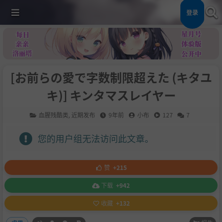
登录
[お前らの愛で字数制限超えた (キタユ
キ)] キンタマスレイヤー
血腥残酷类
,
近期发布
9年前
小布
127
7
您的用户组无法访问此文章。
赞
+215
下载
+942
收藏
+132