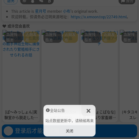
报告
虐男
This article is
星月号
member
小布
's original work.
欢迎转载，但请务必注明来源地址：
https://x.xmoon.top/22749.html
。
或许您会喜欢
血腥残
近期发
血腥残
近期发
血腥残
近期发
血腥残
酷类
布
酷类
布
酷类
布
酷类
全站公告
[ぱ～みっしょん]実
Tiny Evil系列以及M
补档[ちょこばなな]
(キタユキ) キンタ
験室から脱走した異
UK的其它作品
男ふたなり家畜嫁ア
スレ
站点数据更新中，请稍候再来
形の触手神話生物に
イチ
捕食されたり繁殖相
登录后才能评论哦！
关闭
手にさせられるお話