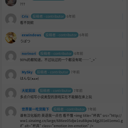
???
Cris
投稿者 - contributor
6年前
看不到欸
exwindows
投稿者 - contributor
6年前
うぽつ
norinori
投稿者 - contributor
6年前
90%的都知道，不过玩过的一个都没有呢……´_>`
MySky
投稿者 - contributor
7年前
はんな(◕ܫ◕)
大蛇屙尿
投稿者 - contributor
7年前
多点介绍写小说类型的游戏实在不能躺在床上玩
世界第一吃货殿下
投稿者 - contributor
7年前
谁有汉化版的 英语我一点也 看不懂 <img title="杯具" src="http://
ww1.sinaimg.cn/large/686ee05djw1eu8ikpw34jg201e01emx1.g
if" alt="杯具" class="emotion inn-emotion" />