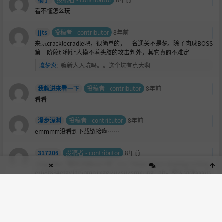
看不懂怎么玩
jjts
投稿者 - contributor
8年前
来玩cracklecradle吧，很简单的，一名通关不是梦。除了肉球BOSS
第一阶段那种让人摸不着头脑的攻击判外，其它真的不难定
琉梦炎
:
骗新人入坑吗。。这个坑有点大啊
我就进来看一下
投稿者 - contributor
8年前
看看
漫步深渊
投稿者 - contributor
8年前
emmmm没看到下载链接啊……
317206
投稿者 - contributor
8年前
<img title="整天沉迷xxx小布" src="https://ws1.sinaimg.cn/larg
e/68f834efgy1fr5bmn1xggj202s02smxi.jpg" alt="整天沉迷xxx小
布" class="emotion" />
妖娆了谁的温
:
玩过半数以上的举个爪（举爪）
丧病
投稿者 - contributor
8年前