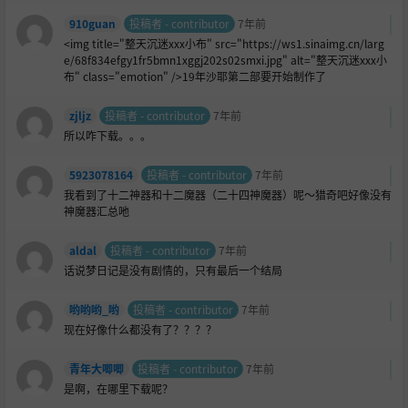
910guan
投稿者 - contributor
7年前
<img title="整天沉迷xxx小布" src="https://ws1.sinaimg.cn/larg
e/68f834efgy1fr5bmn1xggj202s02smxi.jpg" alt="整天沉迷xxx小
布" class="emotion" />19年沙耶第二部要开始制作了
zjljz
投稿者 - contributor
7年前
所以咋下载。。。
5923078164
投稿者 - contributor
7年前
我看到了十二神器和十二魔器（二十四神魔器）呢～猎奇吧好像没有
神魔器汇总吔
aldal
投稿者 - contributor
7年前
话说梦日记是没有剧情的，只有最后一个结局
哟哟哟_哟
投稿者 - contributor
7年前
现在好像什么都没有了？？？？
青年大唧唧
投稿者 - contributor
7年前
是啊，在哪里下载呢？