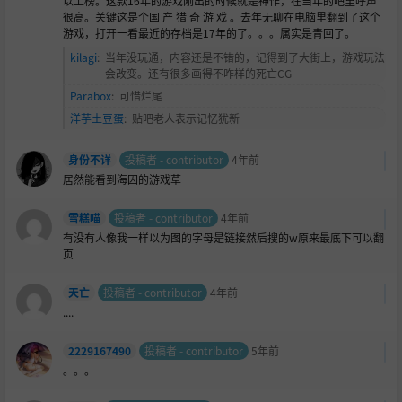
以上榜。这款16年的游戏刚出的时候就是神作，在当年的吧里呼声
很高。关键这是个国 产 猎 奇 游 戏 。去年无聊在电脑里翻到了这个
游戏，打开一看最近的存档是17年的了。。。属实是青回了。
kilagi
:
当年没玩通，内容还是不错的，记得到了大街上，游戏玩法
会改变。还有很多画得不咋样的死亡CG
Parabox
:
可惜烂尾
洋芋土豆蛋
:
贴吧老人表示记忆犹新
身份不详
投稿者 - contributor
4年前
居然能看到海囚的游戏草
雪糕喵
投稿者 - contributor
4年前
有没有人像我一样以为图的字母是链接然后搜的w原来最底下可以翻
页
天亡
投稿者 - contributor
4年前
....
2229167490
投稿者 - contributor
5年前
。。。