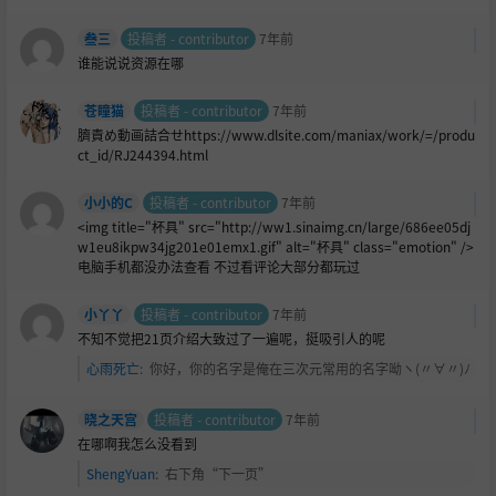
叁三
投稿者 - contributor
7年前
谁能说说资源在哪
苍瞳猫
投稿者 - contributor
7年前
臍責め動画詰合せhttps://www.dlsite.com/maniax/work/=/produ
ct_id/RJ244394.html
小小的C
投稿者 - contributor
7年前
<img title="杯具" src="http://ww1.sinaimg.cn/large/686ee05dj
w1eu8ikpw34jg201e01emx1.gif" alt="杯具" class="emotion" />
电脑手机都没办法查看 不过看评论大部分都玩过
小丫丫
投稿者 - contributor
7年前
不知不觉把21页介绍大致过了一遍呢，挺吸引人的呢
心雨死亡
:
你好，你的名字是俺在三次元常用的名字呦ヽ(〃∀〃)ﾉ
晓之天宫
投稿者 - contributor
7年前
在哪啊我怎么没看到
ShengYuan
:
右下角“下一页”