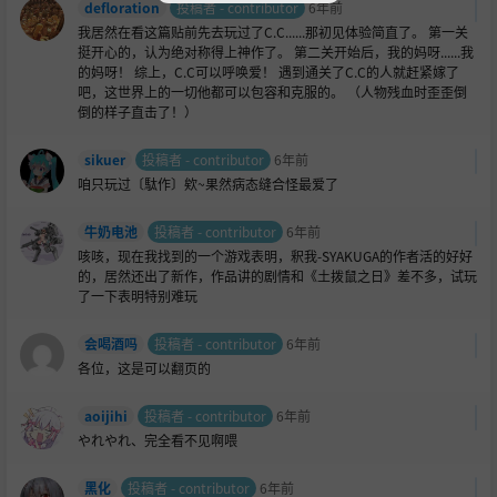
defloration
投稿者 - contributor
6年前
我居然在看这篇贴前先去玩过了C.C......那初见体验简直了。 第一关
挺开心的，认为绝对称得上神作了。 第二关开始后，我的妈呀......我
的妈呀！ 综上，C.C可以呼唤爱！ 遇到通关了C.C的人就赶紧嫁了
吧，这世界上的一切他都可以包容和克服的。 （人物残血时歪歪倒
倒的样子直击了！）
sikuer
投稿者 - contributor
6年前
咱只玩过〔駄作〕欸~果然病态缝合怪最爱了
牛奶电池
投稿者 - contributor
6年前
咳咳，现在我找到的一个游戏表明，釈我-SYAKUGA的作者活的好好
的，居然还出了新作，作品讲的剧情和《土拨鼠之日》差不多，试玩
了一下表明特别难玩
会喝酒吗
投稿者 - contributor
6年前
各位，这是可以翻页的
aoijihi
投稿者 - contributor
6年前
やれやれ、完全看不见啊喂
黑化
投稿者 - contributor
6年前