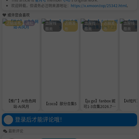
欢迎转载，但请务必注明来源地址：
https://x.xmoon.top/25342.html
。
或许您会喜欢
近期发布
通知
血腥残
近期发
血腥残
近期发
血腥残
酷类
布
酷类
布
酷类
【推广】AI色色网
【ju ge】fanbox 妮
【AI短片
【coco】部分合集5
站-AI风月
可1-3合集2026.7.2
1
登录后才能评论哦！
最新评论