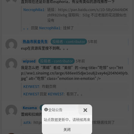
直到现在还是巨喜欢euphoria，有没有类似的游戏推荐一下
Necrophilia1
:
链接：https://pan.baidu.com/s/1D-SByOA4AbDK
zhfR820ebg 提取码：5l3g 不过老版的花冠貌似也
没有
。。
回复
Necrophilia1
:
挂掉了
热血市民金先生
投稿者 - contributor
5年前
eup在资源库里搜不到啊。。。
wipsed
投稿者 - contributor
5年前
我是怎么把“黑暗”看成“美丽”的 <img title="吃惊" src="htt
p://ww1.sinaimg.cn/large/686ee05djw1eu8j1vay4ej204h049jrb.
jpg" alt="吃惊" class="emotion inn-emotion" />
KEYWEST
:
咋翻页啊
KEYWEST
回复
KEYWEST
:
看到了。。
Kesama
投稿者 - contributor
6年前
全站公告
蕾姆和拉姆的那张图有人晓得出自哪里吗
站点数据更新中，请稍候再来
aztk
:
https://pixiv.lxns.org/i/60298899 用软糖酱找到了
关闭