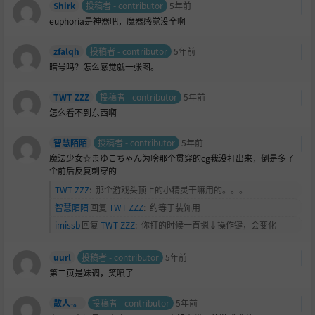
Shirk
投稿者 - contributor
5年前
euphoria是神器吧，魔器感觉没全啊
zfalqh
投稿者 - contributor
5年前
暗号吗？怎么感觉就一张图。
TWT ZZZ
投稿者 - contributor
5年前
怎么看不到东西啊
智慧陌陌
投稿者 - contributor
5年前
魔法少女☆まゆこちゃん为啥那个贯穿的cg我没打出来，倒是多了
个前后反复刺穿的
TWT ZZZ
:
那个游戏头顶上的小精灵干嘛用的。。。
智慧陌陌
回复
TWT ZZZ
:
约等于装饰用
imissb
回复
TWT ZZZ
:
你打的时候一直摁↓操作键，会变化
uurl
投稿者 - contributor
5年前
第二页是妹调，笑喷了
散人-。
投稿者 - contributor
5年前