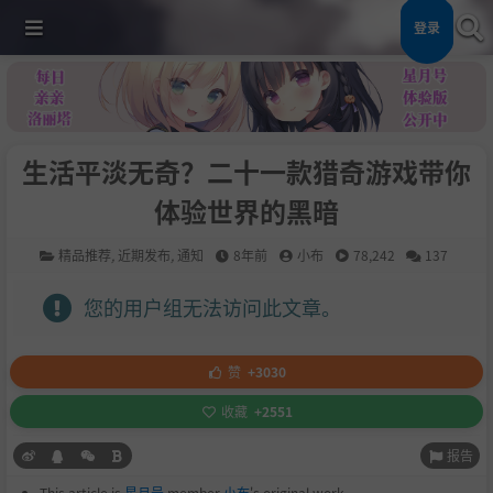
登录
生活平淡无奇？二十一款猎奇游戏带你
体验世界的黑暗
精品推荐
,
近期发布
,
通知
8年前
小布
78,242
137
您的用户组无法访问此文章。
赞
+3030
收藏
+2551
报告
This article is
星月号
member
小布
's original work.