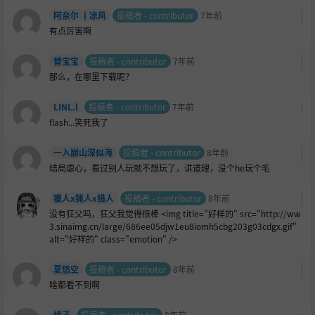
阿奈尔 丨凉风
投稿者 - contributor
7年前
有点厉害啊
替宝宝
投稿者 - contributor
7年前
那么，在哪里下载呢？
LINL.l
投稿者 - contributor
7年前
flash...笑死我了
一入崩山深似海
投稿者 - contributor
8年前
结局虐心，看过别人玩就不想玩了，讲道理，没个he玩个毛
獵人x猟人x猎人
投稿者 - contributor
8年前
没有狂父吗，狂父我觉得很棒 <img title="好样的" src="http://ww
3.sinaimg.cn/large/686ee05djw1eu8iomh5cbg203g03cdgx.gif"
alt="好样的" class="emotion" />
夏悠空
投稿者 - contributor
8年前
啥都看不到啊
橘子
投稿者 - contributor
8年前