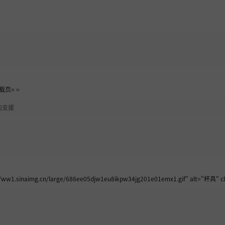
页= =
的支援
.sinaimg.cn/large/686ee05djw1eu8ikpw34jg201e01emx1.gif" alt="杯具" cl