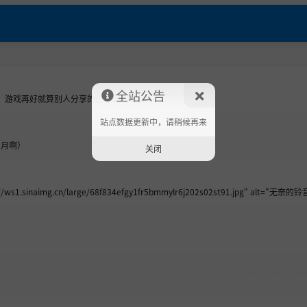
全站公告
你，游戏再好就算别人分享的也不玩，鄙视。
站点数据更新中，请稍候再来
马月啊）
关闭
.sinaimg.cn/large/68f834efgy1fr5bmmylr6j202s02st91.jpg" alt="无奈的铃音"