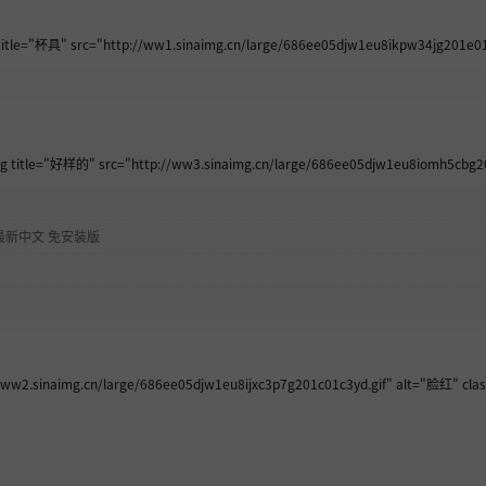
" src="http://ww1.sinaimg.cn/large/686ee05djw1eu8ikpw34jg201e01emx
e="好样的" src="http://ww3.sinaimg.cn/large/686ee05djw1eu8iomh5cbg203g
律 最新中文 免安装版
ww2.sinaimg.cn/large/686ee05djw1eu8ijxc3p7g201c01c3yd.gif" alt="脸红" clas