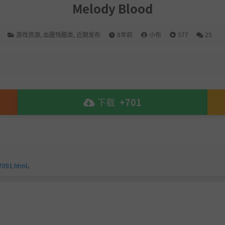
Melody Blood
游戏资源
,
血腥残酷类
,
近期发布
8年前
小布
577
25
下载
+701
7091.html
。