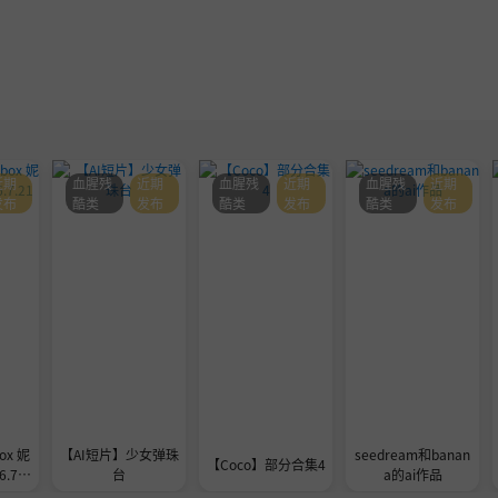
近期
血腥残
近期
血腥残
近期
血腥残
近期
发布
酷类
发布
酷类
发布
酷类
发布
ox 妮
【AI短片】少女弹珠
seedream和banan
【Coco】部分合集4
.7.2
台
a的ai作品