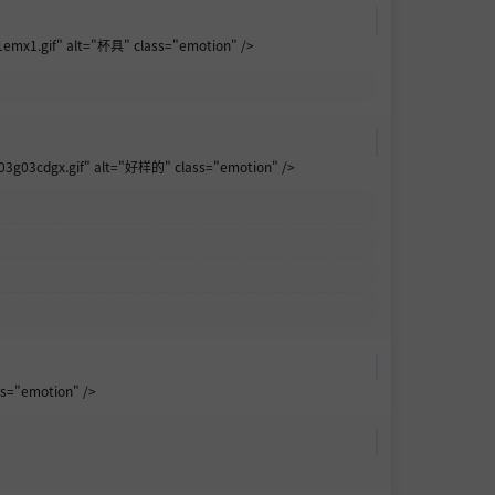
1.gif" alt="杯具" class="emotion" />
03cdgx.gif" alt="好样的" class="emotion" />
s="emotion" />