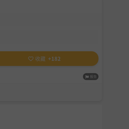
收藏
+182
报告