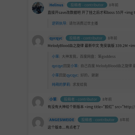
Helinus
投稿者 - contributor
8年前
直接开save改数据吧 开了挂之后才和boss 55开 <img title="杯具
逆转执导
:
请勿消费过世主播
qycqyc
投稿者 - contributor
8年前
MelodyBlood血之旋律 最新中文 免安装版 339.2M <img titl
小笨
:
大神发我，百度网盘：笨goddess
qycqyc
回复
小笨
:
自己百度 MelodyBlood血之旋
小笨
回复
qycqyc
:
好的，谢谢
纯萌的萝莉
:
求发给我
小笨
投稿者 - contributor
8年前
有没有大神给个新版本 <img title="
脸红" src="http://
ANGESIWEIDE
投稿者 - contributor
8年前
这个版本....有点老了