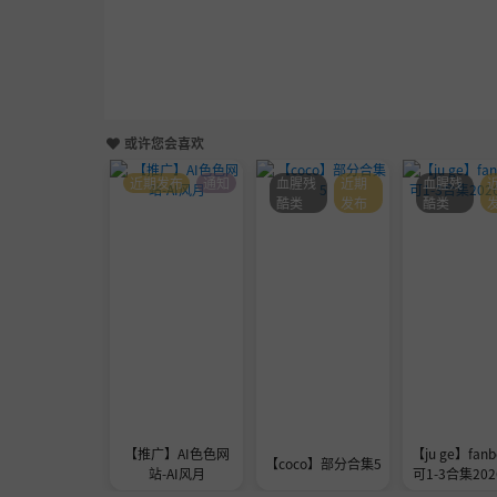
或许您会喜欢
近期发布
通知
血腥残
近期
血腥残
酷类
发布
酷类
【推广】AI色色网
【ju ge】fanb
【coco】部分合集5
站-AI风月
可1-3合集2026
1