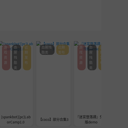
游
血
近
血腥残
近期
游
血
近
血腥残
戏
腥
期
酷类
发布
戏
腥
期
酷类
资
残
发
资
残
发
源
酷
布
源
酷
布
类
类
[spankbot][pc]Lab
『迷宮堕落譚』免费
[巴巴脱
【coco】部分合集3
orCamp1.0
版demo
的