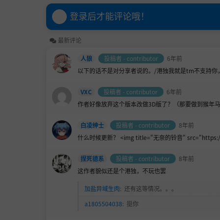
登录后才能评论哦！
最新评论
人狼
投稿者 - contributor
6年前
以下的话不是对分享者说的。/港独我就是tm不支持
VXC
投稿者 - contributor
6年前
作者好像放弃这个版本改做3D版了？（那要做到猴年
白凌绅士
投稿者 - contributor
8年前
什么时候更新？ <img title="无奈的铃音" src="https://ws1
捏死德系
投稿者 - contributor
8年前
这作者貌似还是个港独，不玩也罢
加盐异域生肉
:
还有这等情况。。。
a1805504038
:
挺你