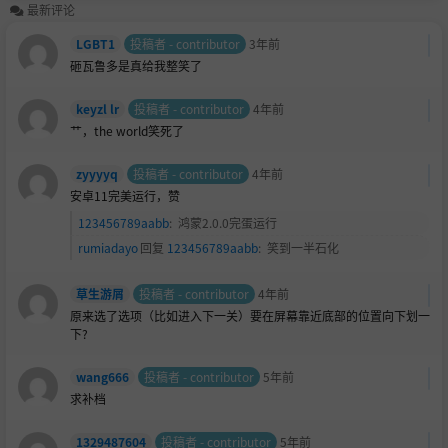
最新评论
LGBT1
投稿者 - contributor
3年前
砸瓦鲁多是真给我整笑了
keyzl lr
投稿者 - contributor
4年前
艹，the world笑死了
zyyyyq
投稿者 - contributor
4年前
安卓11完美运行，赞
123456789aabb
:
鸿蒙2.0.0完蛋运行
rumiadayo
回复
123456789aabb
:
笑到一半石化
草生游屑
投稿者 - contributor
4年前
原来选了选项（比如进入下一关）要在屏幕靠近底部的位置向下划一
下?
wang666
投稿者 - contributor
5年前
求补档
1329487604
投稿者 - contributor
5年前