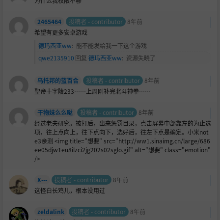
为什么我权限不够
2465464
投稿者 - contributor
8年前
希望有更多安卓游戏
德玛西亚ww
:
能不能发给我一下这个游戏
qwe2135910
回复
德玛西亚ww
:
资源失晓了
乌托邦的蓝百合
投稿者 - contributor
8年前
聖帝十字陵233……上周刚补完北斗神拳……
干物妹么么哒
投稿者 - contributor
8年前
经过老夫研究，被打后，出来惩罚目录，点击屏幕中部靠左的为止选
项，往上点向上，往下点向下，选好后，往左下点是确定。小米not
e3亲测 <img title="想要" src="http://ww1.sinaimg.cn/large/686
ee05djw1eu8ilzci2jg202s02sglo.gif" alt="想要" class="emotion"
/>
X---
投稿者 - contributor
8年前
这怪白长鸡儿，根本没用过
zeldalink
投稿者 - contributor
8年前