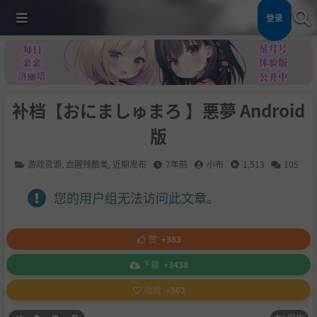
登录
补档【おにましゅまろ 】悪夢 Android
版
游戏资源
,
血腥残酷类
,
近期发布
7年前
小布
1,513
105
您的用户组无法访问此文章。
赞
+383
下载
+3438
收藏
+562