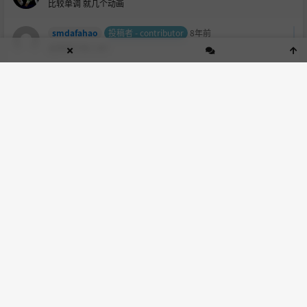
比较单调 就几个动画
smdafahao
投稿者 - contributor
8年前
这游戏只有三关？
阿饭啊凡
投稿者 - contributor
8年前
我怎么被打了以后没法开始选项
ALEX
投稿者 - contributor
8年前
电脑下个模拟器就行了
自由侠
投稿者 - contributor
8年前
很给力，希望多些这样的手机游戏 <img title="好样的" src="htt
p://ww3.sinaimg.cn/large/686ee05djw1eu8iomh5cbg203g03cd
gx.gif" alt="好样的" class="emotion" />
阿饭啊凡
:
怎么玩啊？我被攻击了后没法开始选项，只能一直的换
德玛西亚ww
:
能不能把游戏发给我
神的对手
投稿者 - contributor
8年前
我怎么老闪退啊