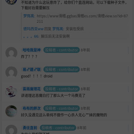
不知道为什么这玩意炸了，给你们个直连网站，可以下载种子文件，
下载好后需要解压
梦殇离
:
https://www滑稽.ggbas滑稽es.com/滑稽view.so?id=87
211
德玛西亚ww
回复
梦殇离
:
安装包受损
。。。66
:
解压后无法安装啊
哈哈我是神
投稿者 - contributor
8年前
炸了？？？
易♂建♂联
投稿者 - contributor
8年前
good！！！！droid
雾雨魔理花
投稿者 - contributor
8年前
讲道理这恶魔白打了那么大一个马赛克了
布布的胖次
投稿者 - contributor
8年前
好久没遇见这么单纯不做作一心杀人无心艹妹的魔物的
勇往直前
投稿者 - contributor
8年前