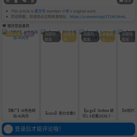
报告
This article is
星月号
member
小布
's original work.
欢迎转载，但请务必注明来源地址：
https://x.xmoon.top/27246.html
。
或许您会喜欢
近期发布
通知
血腥残
近期发
血腥残
近期发
血腥残
酷类
布
酷类
布
酷类
【推广】AI色色网
【ju ge】fanbox 妮
【AI短片
【coco】部分合集5
站-AI风月
可1-3合集2026.7.2
1
登录后才能评论哦！