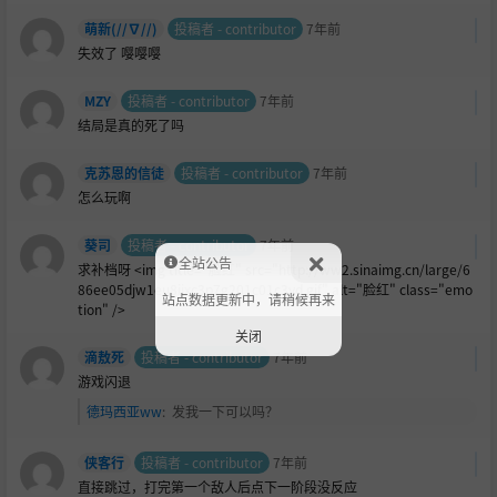
萌新(//∇//)
投稿者 - contributor
7年前
失效了 嘤嘤嘤
MZY
投稿者 - contributor
7年前
结局是真的死了吗
克苏恩的信徒
投稿者 - contributor
7年前
怎么玩啊
葵司
投稿者 - contributor
7年前
全站公告
求补档呀 <img title="
脸红" src="http://ww2.sinaimg.cn/large/6
86ee05djw1eu8ijxc3p7g201c01c3yd.gif" alt="脸红" class="emo
站点数据更新中，请稍候再来
tion" />
关闭
滴敖死
投稿者 - contributor
7年前
游戏闪退
德玛西亚ww
:
发我一下可以吗？
侠客行
投稿者 - contributor
7年前
直接跳过，打完第一个敌人后点下一阶段没反应