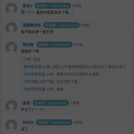
擎空x
投稿者 - contributor
6年前
赞一个～ 最后中原是自杀了嘛。。
张德帅哈哈
投稿者 - contributor
6年前
能不能多更一些手游
脊柱蛙
投稿者 - contributor
6年前
链接炸了啊
小布
:
没挂
脊柱蛙
回复
小布
:
好的 上午看的时候是404 现在好了 麻烦小布了
众所不知
回复
小布
:
请求文件已失效是什么意思
小布
回复
众所不知
:
点文中的下载
众所不知
回复
小布
:
谢谢
安欢
投稿者 - contributor
7年前
不见了(°ー°〃)
56565
投稿者 - contributor
7年前
没了