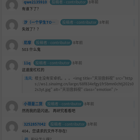
qwe2135910
投稿者 - contributor
8年前
有谁下了？
汐（一个学生TOT）
投稿者 - contributor
8年前
失效了？？
尼摩
投稿者 - contributor
8年前
503 什么鬼
11q
投稿者 - contributor
8年前
这速度杠杠的
浅风
:
楼主没有安卓机。。。 <img title="天羽音斜视" src="http
s://ws1.sinaimg.cn/large/68f834efgy1fr5bmn0chtj202s0
2s3yt.jpg" alt="天羽音斜视" class="emotion" />
小哥是二货
投稿者 - contributor
8年前
然而我的是闪退。 再研究看看吧
3252857042
投稿者 - contributor
8年前
404，您请求的文件不存在!
萌
:
积分怎么得？