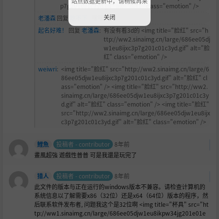
站点数据更新中，请稍候再来
p7g201c01c3yd.gif" alt="脸红" class="emotion" />
关闭
老潘森
回复
吃不下
:
嘿嘿
起名好难！
回复
老潘森
:
有没有看3d的 <img title="
脸红" src="h
ttp://ww2.sinaimg.cn/large/686ee05dj
w1eu8ijxc3p7g201c01c3yd.gif" alt="脸
红" class="emotion" />
weiwri
:
<img title="
脸红" src="http://ww2.sinaimg.cn/large/6
86ee05djw1eu8ijxc3p7g201c01c3yd.gif" alt="脸红" cl
ass="emotion" /> <img title="脸红" src="http://ww2.
sinaimg.cn/large/686ee05djw1eu8ijxc3p7g201c01c3y
d.gif" alt="脸红" class="emotion" /> <img title="脸红"
src="http://ww2.sinaimg.cn/large/686ee05djw1eu8ijx
c3p7g201c01c3yd.gif" alt="脸红" class="emotion" />
鯉魚
投稿者 - contributor
8年前
畫風超強 遊戲性普普 可是我還是玩完了
猎人
投稿者 - contributor
8年前
此文件的版本与正在运行的windows版本不兼容。请检查计算机的
系统信息以了解需要x86（32位）还是x64（64位）版本的程序，然
后联系软件发布者, 问题我这个是32位啊 <img title="杯具" src="ht
tp://ww1.sinaimg.cn/large/686ee05djw1eu8ikpw34jg201e01e