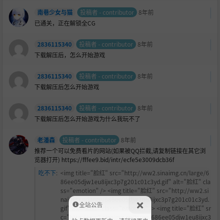
南巷少女与猫
投稿者 - contributor
8年前
已通关，正在解锁全CG
2836115340
投稿者 - contributor
8年前
下载解压后，怎么开始游戏
2836115340
投稿者 - contributor
8年前
下载解压后怎么开始游戏
2836115340
投稿者 - contributor
8年前
下载解压后怎么开始游戏为什么我玩不了
老潘森
投稿者 - contributor
8年前
推荐一个可以免费看片的网站(如果被QQ拦截,请复制链接在其它浏
览器打开) https://fffee9.bid/intr/ecfe5e3009dcb36f
吃不下
:
<img title="
脸红" src="http://ww2.sinaimg.cn/large/6
86ee05djw1eu8ijxc3p7g201c01c3yd.gif" alt="脸红" cla
ss="emotion" /> <img title="脸红" src="http://ww2.si
naimg.cn/large/686ee05djw1eu8ijxc3p7g201c01c3yd.
全站公告
gif" alt="脸红" class="emotion" /> <img title="脸红" sr
c="http://ww2.sinaimg.cn/large/686ee05djw1eu8ijxc3