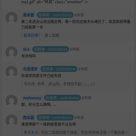
mx1.gif" alt="杯具" class="emotion" />
恶水酱
投稿者 - contributor
8年前
第二关进去山洞没路走啊，唯一的坑还被木头堵住了，就是刚获得蓄
力技能那一关
起名好难！
:
按↓加跳
6L6
投稿者 - contributor
8年前
有存档吗
与泪漫步
投稿者 - contributor
8年前
你请求的原文件已经失效
弓の月
:
布爷，求cg包，手残伤不起(╥﹏╥)
realsunny
投稿者 - contributor
8年前
额，积分怎么赚啊。。
西瓜菌
投稿者 - contributor
8年前
难受啊那个一堆刺那里跳不过去啊
幸子大人
:
先捡二段跳的那个技能，你走的时候注意一个像台座一