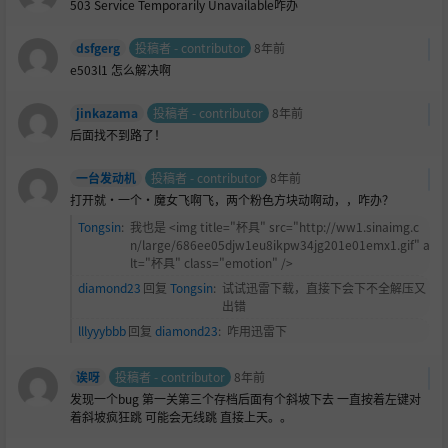
503 Service Temporarily Unavailable咋办
dsfgerg
投稿者 - contributor
8年前
e503l1 怎么解决啊
jinkazama
投稿者 - contributor
8年前
后面找不到路了！
一台发动机
投稿者 - contributor
8年前
打开就·一个·魔女飞啊飞，两个粉色方块动啊动，，咋办？
Tongsin
:
我也是 <img title="杯具" src="http://ww1.sinaimg.c
n/large/686ee05djw1eu8ikpw34jg201e01emx1.gif" a
lt="杯具" class="emotion" />
diamond23
回复
Tongsin
:
试试迅雷下载，直接下会下不全解压又
出错
lllyyybbb
回复
diamond23
:
咋用迅雷下
诶呀
投稿者 - contributor
8年前
发现一个bug 第一关第三个存档后面有个斜坡下去 一直按着左键对
着斜坡疯狂跳 可能会无线跳 直接上天。。