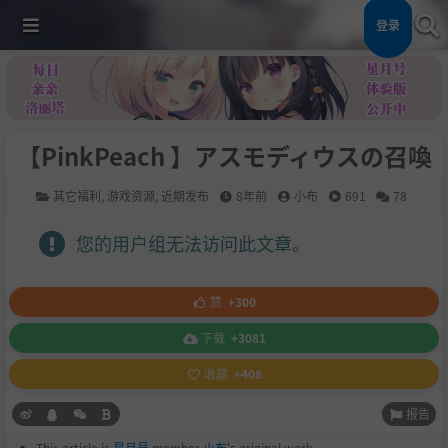
登录
【PinkPeach 】アスモディウスの召喚
其它福利
,
游戏资源
,
近期发布
8年前
小布
691
78
您的用户组无法访问此文章。
赞
+300
下载
+3081
收藏
+408
报告
This article is
星月号
member
小布
's original work.