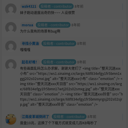
wzk4321
投稿者 - contributor
8年前
妹子跑动速度出奇的快~~~ 人设很赞
morua
投稿者 - contributor
8年前
为什么我有的场景有bug啊
寻找小黄油
投稿者 - contributor
8年前
嘎嘎嘎
起名好难！
投稿者 - contributor
8年前
有些画面乱码怎么办求解，谢谢大佬们了 <img title="整天沉迷xxx
小布" src="https://ws1.sinaimg.cn/large/68f834efgy1fr5bmn1x
ggj202s02smxi.jpg" alt="整天沉迷xxx小布" class="emotion" /> <
img title="整天沉迷xxx天羽音" src="https://ws1.sinaimg.cn/larg
e/68f834efgy1fr5bmn17wtj202s02smxg.jpg" alt="整天沉迷xxx
天羽音" class="emotion" /> <img title="整天沉迷xxx铃音" src="h
ttps://ws1.sinaimg.cn/large/68f834efgy1fr5bmmyrgsj202s02sjr
p.jpg" alt="整天沉迷xxx铃音" class="emotion" />
江南皮革城倒闭了
投稿者 - contributor
8年前
度盘10兆，这换了个下载方式就变成几百KB每秒了