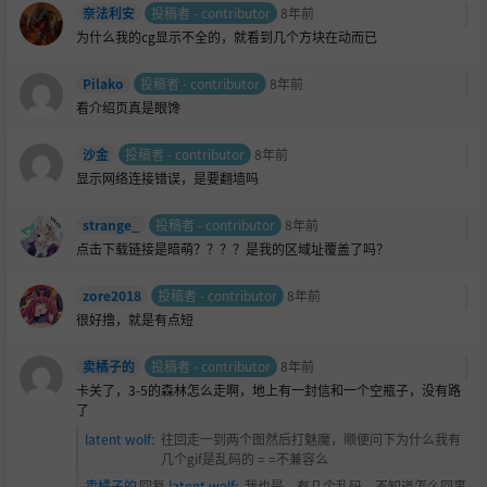
奈法利安
投稿者 - contributor
8年前
为什么我的cg显示不全的，就看到几个方块在动而已
Pilako
投稿者 - contributor
8年前
看介绍页真是眼馋
沙金
投稿者 - contributor
8年前
显示网络连接错误，是要翻墙吗
strange_
投稿者 - contributor
8年前
点击下载链接是暗萌？？？？是我的区域址覆盖了吗？
zore2018
投稿者 - contributor
8年前
很好撸，就是有点短
卖橘子的
投稿者 - contributor
8年前
卡关了，3-5的森林怎么走啊，地上有一封信和一个空瓶子，没有路
了
latent wolf
:
往回走一到两个图然后打魅魔，顺便问下为什么我有
几个gif是乱码的 = =不兼容么
卖橘子的
回复
latent wolf
:
我也是，有几个乱码，不知道怎么回事