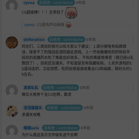
ryona
投稿者 - contributor
4年前
CG超级棒！！！太带劲了
ryona
:
CG是有声动画哦
defloration
投稿者 - contributor
6年前
同志们，三周目的我可以给大家以下建议： 1.部分那啥有贴图错
误，接受不了的强迫症请回避此游戏。 2.一开始魅魔给的药和后半
段捡的恶魔药水吃了难度会好很多。 不吃的难度很难受（我已经sl无
数回了），目前还没通关，不知道是否有隐藏结局。 3.另外游戏的C
G是动态的，立绘很赞，吃药后很容易收集全CG和画廊，耗时大约1
h左右。
发疯轧轧
投稿者 - contributor
8年前
哪位大佬弄个全CG包啊，跪求
流泪猫猫头
投稿者 - contributor
8年前
求通关攻略
喔蜡solo
投稿者 - contributor
8年前
为什么我这显示文件缺失进不去啊