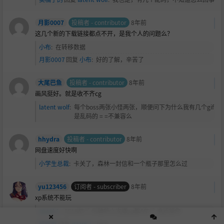
月影0007
投稿者 - contributor
8年前
这几个新的下载链接都点不开，是我个人的问题么？
小布
:
在转移数据
月影0007
回复
小布
:
好的了解，辛苦了
大尾巴鱼
投稿者 - contributor
8年前
画风挺好。就是收不齐cg
latent wolf
:
每个boss两张小怪两张，顺便问下为什么我有几个gif
是乱码的 = =不兼容么
hhydra
投稿者 - contributor
8年前
网盘速度好快啊
小学生总裁
:
卡关了，森林一封信和一个瓶子那里怎么过
yu123456
订阅者 - subscriber
8年前
xp系统不能玩
qazpl-1
:
2018年了 巨硬停止支援xp都4年了 谁还管你
娃娃屋
回复
qazpl-1
:
nice