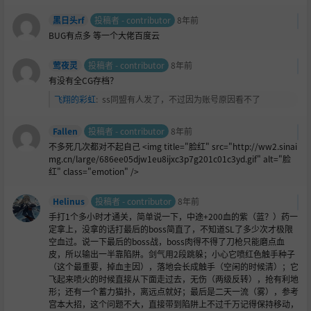
黑日头rf
投稿者 - contributor
8年前
BUG有点多 等一个大佬百度云
莺夜灵
投稿者 - contributor
8年前
有没有全CG存档？
飞翔的彩虹
:
ss同盟有人发了，不过因为账号原因看不了
Fallen
投稿者 - contributor
8年前
不多死几次都对不起自己 <img title="
脸红" src="http://ww2.sinai
mg.cn/large/686ee05djw1eu8ijxc3p7g201c01c3yd.gif" alt="脸
红" class="emotion" />
Helinus
投稿者 - contributor
8年前
手打1个多小时才通关，简单说一下，中途+200血的紫（蓝？）药一
定拿上，没拿的话打最后的boss简直了，不知道SL了多少次才极限
空血过。说一下最后的boss战，boss肉得不得了刀枪只能磨点血
皮，所以输出一半靠陷阱。剑气用2段跳躲；小心它喷
红色触手种子
（这个最重要，掉血主因），落地会长成触手（空闲的时候清）；它
飞起来喷火的时候直接从下面走过去，无伤（两级反转），抢有利地
形；还有一个蓄
力猫扑，离远点就好；最后是二天一流（雾），参考
宫本大招，这个问题不大，直接带到陷阱上不过千万记得保持移动，