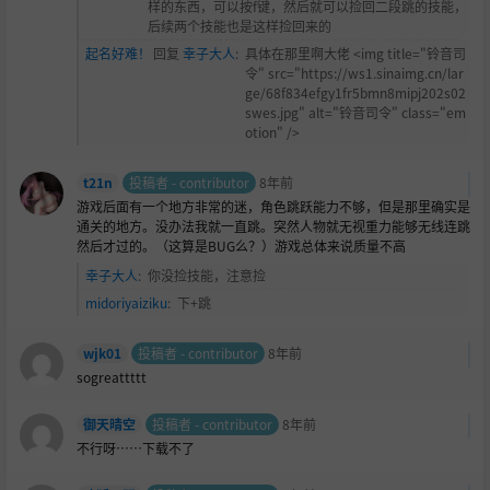
样的东西，可以按f键，然后就可以捡回二段跳的技能，
后续两个技能也是这样捡回来的
起名好难！
回复
幸子大人
:
具体在那里啊大佬 <img title="铃音司
令" src="https://ws1.sinaimg.cn/lar
ge/68f834efgy1fr5bmn8mipj202s02
swes.jpg" alt="铃音司令" class="em
otion" />
t21n
投稿者 - contributor
8年前
游戏后面有一个地方非常的迷，角色跳跃能力不够，但是那里确实是
通关的地方。没办法我就一直跳。突然人物就无视重力能够无线连跳
然后才过的。（这算是BUG么？）游戏总体来说质量不高
幸子大人
:
你没捡技能，注意捡
midoriyaiziku
:
下+跳
wjk01
投稿者 - contributor
8年前
sogreattttt
御天晴空
投稿者 - contributor
8年前
不行呀……下载不了