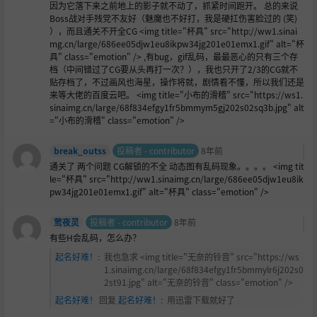
因为它落下来之前地上的影子就不动了，抓紧时间跑开。 总的来说
Boss战对手残党不友好（魅魔也不好打，我是硬扛伤害
脸过的 (笑)
），而且通关不开全CG <img title="杯具" src="http://ww1.sinai
mg.cn/large/686ee05djw1eu8ikpw34jg201e01emx1.gif" alt="杯
具" class="emotion" /> ,有bug，gif乱码，最最恶心的只有三个存
档（中间错过了CG要从头再打一次？），我也只开了2/3的CG就不
贴存档了，不过画风也海星，操作将就，剧情看不懂，所以我们还是
来等大佬的百度云吧。 <img title="小布的滑稽" src="https://ws1.
sinaimg.cn/large/68f834efgy1fr5bmmym5gj202s02sq3b.jpg" alt
="小布的滑稽" class="emotion" />
break_outss
投稿者 - contributor
8年前
通关了 两个问题 CG解锁的不全 动态图有乱码现象。。。。 <img tit
le="杯具" src="http://ww1.sinaimg.cn/large/686ee05djw1eu8ik
pw34jg201e01emx1.gif" alt="杯具" class="emotion" />
莺夜灵
投稿者 - contributor
8年前
有些H会乱码，怎么办？
起名好难！
:
我也急求 <img title="无奈的铃音" src="https://ws
1.sinaimg.cn/large/68f834efgy1fr5bmmylr6j202s0
2st91.jpg" alt="无奈的铃音" class="emotion" />
起名好难！
回复
起名好难！
:
用迅雷下载就好了