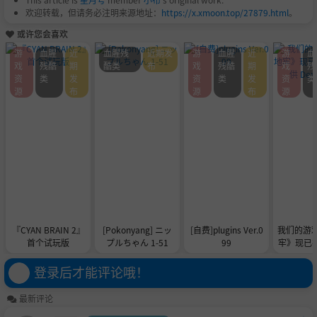
欢迎转载，但请务必注明来源地址：
https://x.xmoon.top/27879.html
。
或许您会喜欢
游
血腥
近
血腥残
近期发
游
血腥
近
游
血
戏
残酷
期
酷类
布
戏
残酷
期
戏
残
资
类
发
资
类
发
资
类
源
布
源
布
源
『CYAN BRAIN 2』
[Pokonyang] ニッ
[自费]plugins Ver.0
我们的游
首个试玩版
プルちゃん 1-51
99
牢》现已在 
供 De
登录后才能评论哦！
最新评论