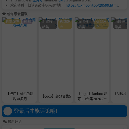
欢迎转载，但请务必注明来源地址：
https://x.xmoon.top/28599.html
。
或许您会喜欢
近期发布
通知
血腥残
近期发
血腥残
近期发
血腥残
酷类
布
酷类
布
酷类
【推广】AI色色网
【ju ge】fanbox 妮
【AI短片
【coco】部分合集5
站-AI风月
可1-3合集2026.7.2
1
登录后才能评论哦！
最新评论