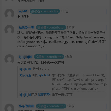
打不开怎么办，救命
wjk01
投稿者 - contributor
8年前
非常感谢！
远离の一切
投稿者 - contributor
8年前
骗人。明明9种服装。我攒钱买了最贵的服装，特喵的是一款盔甲外
衣，毛都看不见啊！ <img title="杯具" src="http://ww1.sinaimg.
cn/large/686ee05djw1eu8ikpw34jg201e01emx1.gif" alt="杯具"
class="emotion" />
kjlkjlkjkl
投稿者 - contributor
8年前
我该怎么打开它，找不到exe文件啊
kjlkjlkjkl
:
找到了。。。
鸿蒙污圣
回复
kjlkjlkjkl
:
怎么找的？大佬告诉一下 <img title="吃
惊" src="http://ww1.sinaimg.cn/large/
686ee05djw1eu8j1vay4ej204h049jrb.jp
g" alt="吃惊" class="emotion" />
kjlkjlkjkl
回复
鸿蒙污圣
:
重下一遍就好了
小布的内内
投稿者 - contributor
8年前