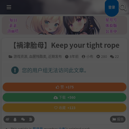
登录
【禍津胎母】Keep your tight rope
游戏资源
,
血腥残酷类
,
近期发布
8年前
小布
280
22
您的用户组无法访问此文章。
赞
+175
下载
+560
收藏
+123
报告
This article is
星月号
member
小布
's original work.