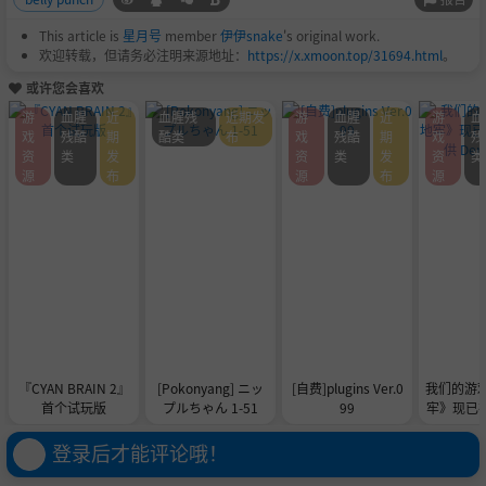
This article is
星月号
member
伊伊snake
's original work.
欢迎转载，但请务必注明来源地址：
https://x.xmoon.top/31694.html
。
或许您会喜欢
游
血腥
近
血腥残
近期发
游
血腥
近
游
血
戏
残酷
期
酷类
布
戏
残酷
期
戏
残
资
类
发
资
类
发
资
类
源
布
源
布
源
『CYAN BRAIN 2』
[Pokonyang] ニッ
[自费]plugins Ver.0
我们的游
首个试玩版
プルちゃん 1-51
99
牢》现已在 
供 De
登录后才能评论哦！