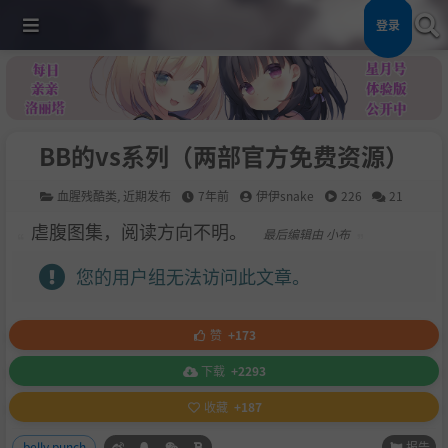
登录
BB的vs系列（两部官方免费资源）
血腥残酷类
,
近期发布
7年前
伊伊snake
226
21
虐腹图集，阅读方向不明。
最后编辑由 小布
您的用户组无法访问此文章。
赞
+173
下载
+2293
收藏
+187
报告
belly punch