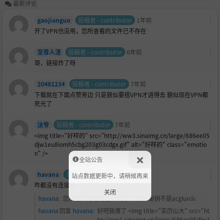
最新评论
gaojianguo
投稿者 - contributor
1年前
开了VPN也没用，您所查看的文件已不存在
至尊人渣
投稿者 - contributor
6年前
哥，链接炸了呀
20481234
投稿者 - contributor
7年前
下载就在下面点赞旁边 只是貌似要搭VPN才进得去 貌似现在VPN都
死光了
汰爷
投稿者 - contributor
7年前
<img title="好样的" src="http://ww3.sinaimg.cn/large/686ee05
djw1eu8iomh5cbg203g03cdgx.gif" alt="好样的" class="emotio
n" />
全站公告
havana
投稿者 - contributor
7年前
站点数据更新中，请稍候再来
咋都没有连接啊
关闭
havana
:
您所输入的秘钥是错误的......所以秘钥不是acglun么
havana
回复
havana
:
好吧我傻了 <img title="亚历山大" src="ht
tp://ww1.sinaimg.cn/large/686ee05djw1