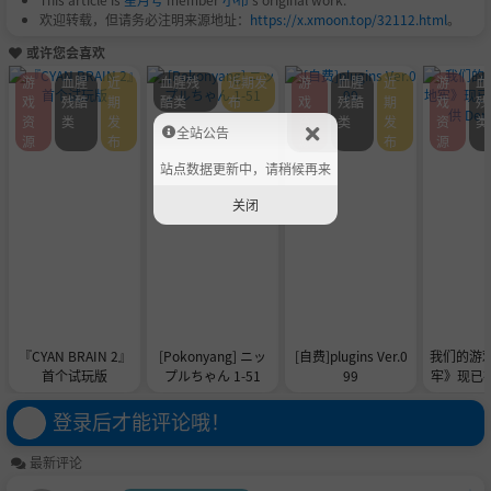
欢迎转载，但请务必注明来源地址：
https://x.xmoon.top/32112.html
。
或许您会喜欢
游
血腥
近
血腥残
近期发
游
血腥
近
游
血
戏
残酷
期
酷类
布
戏
残酷
期
戏
残
资
类
发
资
类
发
资
类
全站公告
源
布
源
布
源
站点数据更新中，请稍候再来
关闭
『CYAN BRAIN 2』
[Pokonyang] ニッ
[自费]plugins Ver.0
我们的游
首个试玩版
プルちゃん 1-51
99
牢》现已在 
供 De
登录后才能评论哦！
最新评论