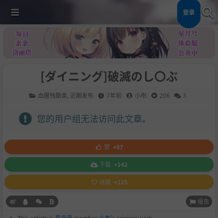
登录
[ダイニング]破滅のし〇ぶ
血腥残酷类
,
近期发布
7年前
小布
206
3
您的用户组无法访问此文章。
赞
+97
下载
+142
收藏
+125
报告
This article is
星月号
member
小布
's original work.